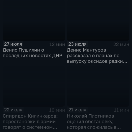
технологий
27 июля
23 июля
12 мин
22 мин
Денис Пушилин о
Денис Мантуров
последних новостях ДНР
рассказал о планах по
выпуску оксидов редких
металлов на
Соликамском магниевом
заводе к 2028 году
22 июля
21 июля
16 мин
11 мин
Спиридон Килинкаров:
Николай Плотников
перестановки в армии
оценил обстановку,
говорят о системном
которая сложилась в