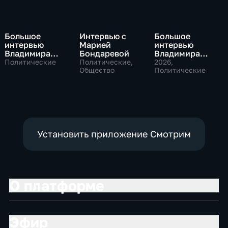
Большое
Интервью с
Большое
интервью
Марией
интервью
Владимира
Бондаревой
Владимира
Путина Сергею
Соловьева
Политические
Политические,
2026
,
Брилеву
Общество
Роджеру
Политические
Кеппелю
Установить приложение Смотрим
О платформе
Эфир