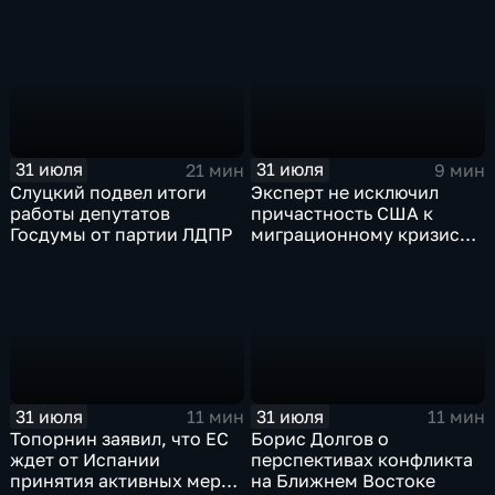
правду от лжи
31 июля
31 июля
21 мин
9 мин
Слуцкий подвел итоги
Эксперт не исключил
работы депутатов
причастность США к
Госдумы от партии ЛДПР
миграционному кризису в
Испании
31 июля
31 июля
11 мин
11 мин
Топорнин заявил, что ЕС
Борис Долгов о
ждет от Испании
перспективах конфликта
принятия активных мер
на Ближнем Востоке