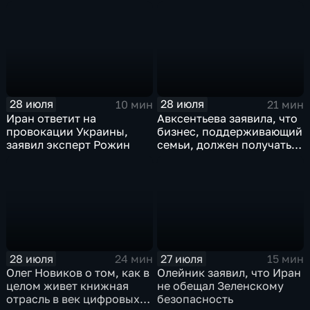
лет
лидера предвыборного
списка партии «Единая
Россия» С.В.Лаврова
генеральному директору
агентства ТАСС
А.О.Кондрашову
28 июля
28 июля
10 мин
21 мин
Иран ответит на
Авксентьева заявила, что
провокации Украины,
бизнес, поддерживающий
заявил эксперт Рожин
семьи, должен получать
преференции
28 июля
27 июля
24 мин
15 мин
Олег Новиков о том, как в
Олейник заявил, что Иран
целом живет книжная
не обещал Зеленскому
отрасль в век цифровых
безопасность