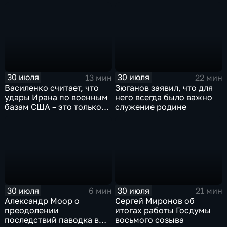
против мигрантов
30 июля
30 июля
13 мин
22 мин
Василенко считает, что
Зюганов заявил, что для
удары Ирана по военным
него всегда было важно
базам США – это только
служение родине
начало
30 июля
30 июля
6 мин
21 мин
Александр Моор о
Сергей Миронов об
преодолении
итогах работы Госдумы
последствий паводка в
восьмого созыва