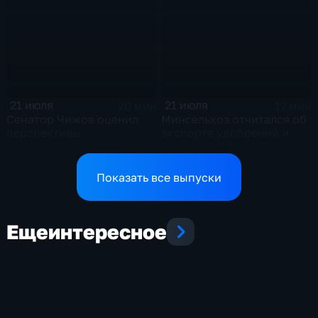
политическом кризисе на
отношениях между США и
Украине
Ираном
21 июля
21 июля
20 мин
17 мин
Сенатор Чижов оценил
Минсельхоз отчитался об
перспективы
экспорте удобрений и
урегулирования
планах по обеспечению
конфликтов на Ближнем
аграриев топливом
Востоке и диалог с
Показать все выпуски
Европой
Еще
интересное