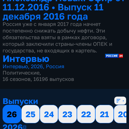
11.12.2016
•
Выпуск 11
декабря 2016 года
Россия уже с января 2017 года начнет
постепенно снижать добычу нефти. Эти
обязательства взяты в рамках договора,
который заключили страны-члены ОПЕК и
государства, не входящих в картель.
Интервью
Интервью
,
2026
,
Россия
Политические
,
16 сезонов, 16196 выпусков
Выпуски
26
25
24
23
22
21
20
2026
2026