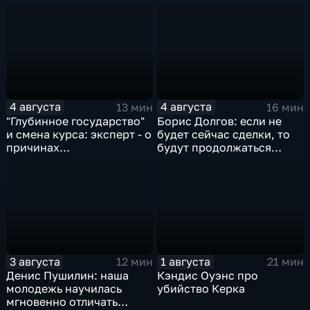
спортсменок
квадратных метров
жилья.
4 августа
4 августа
13 мин
16 мин
"Глубинное государство"
Борис Долгов: если не
и смена курса: эксперт - о
будет сейчас сделки, то
причинах
будут продолжаться
антироссийской
обмены ударами, однако,
риторики оппозиции
масштабного
наступления все-таки не
будет
3 августа
1 августа
12 мин
21 мин
Денис Пушилин: наша
Кэндис Оуэнс про
молодежь научилась
убийство Керка
мгновенно отличать