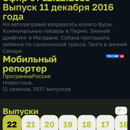
Выпуск 11 декабря 2016
года
На автозаправке взорвалось колесо фуры.
Коммунальные гейзеры в Перми. Зимний
дрифтинг в Магадане. Собака протащила
ребенка по сахалинской трассе. Танго в зимней
Самаре.
Мобильный
репортер
Программа
Россия
Новостные
,
11 сезонов, 1537 выпусков
Выпуски
22
21
20
19
18
17
16