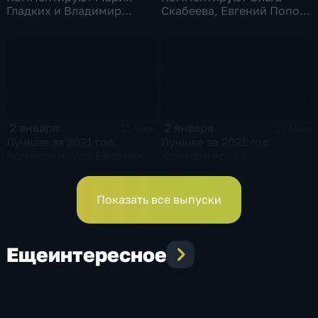
Гладких и Владимир
Скабеева, Евгений Попов
Стогниенко
и Виктор Майгуров
2 января
2 января
11 мин
11 мин
Лучшее за 2021 год.
Лучшее за 2021 год.
Комментируют Евгений
Комментируют
Рыбов, Мария Гладких и
Губерниев, Стогниенко и
Владимир Жириновский
Анна Сень
Показать все выпуски
Еще
интересное