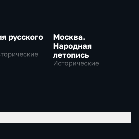
я русского
Москва.
Народная
сторические
летопись
Исторические