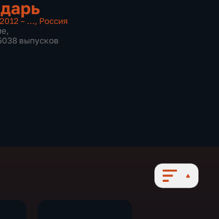
дарь
2012 – …
,
Россия
ие
,
 5038 выпусков