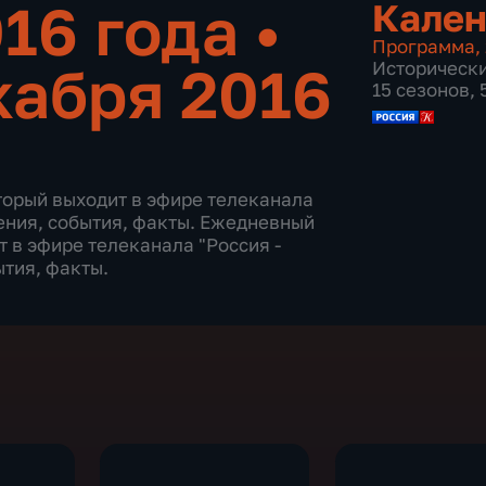
016 года
•
Кален
Программа
,
кабря 2016
Историческ
15 сезонов,
торый выходит в эфире телеканала
дения, события, факты. Ежедневный
 в эфире телеканала "Россия -
ытия, факты.