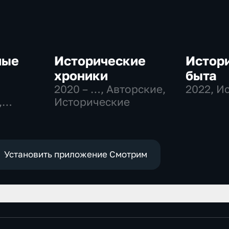
ные
Исторические
Истори
хроники
быта
2020 – …
, Авторские,
2022
, И
,
Исторические
ные
Установить приложение Смотрим