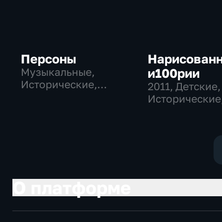
Персоны
Нарисован
Музыкальные,
и100рии
Исторические,
2011
, Детские,
литература
Исторические
образователь
О платформе