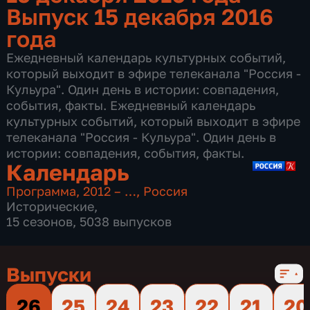
Выпуск 15 декабря 2016
года
Ежедневный календарь культурных событий,
который выходит в эфире телеканала "Россия -
Кульура". Один день в истории: совпадения,
события, факты. Ежедневный календарь
культурных событий, который выходит в эфире
телеканала "Россия - Кульура". Один день в
истории: совпадения, события, факты.
Календарь
Программа
,
2012 – …
,
Россия
Исторические
,
15 сезонов, 5038 выпусков
Выпуски
26
25
24
23
22
21
20