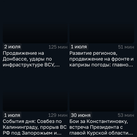
прощание с Али Хаменеи
юбилей Калининградской
в Иране
области, переговоры в
Армении, рекорд Бельгии
на ЧМ и ливни в Москве.
2 июля
1 июля
125 мин
51 мин
Продвижение на
Развитие регионов,
Донбассе, удары по
продвижение на фронте и
инфраструктуре ВСУ,
капризы погоды: главное
юбилей Калининградской
к этому часу
области, визит фон дер
Ляйен в Армению, рекорд
Бельгии на ЧМ и скорые
ливни в Москве.
1 июля
30 июня
129 мин
53 мин
События дня: Совбез по
Бои за Константиновку,
Калининграду, прорыв ВС
встреча Президента с
РФ под Запорожьем и
главой Курской области и