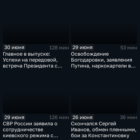
исторический рекорд
ликвидация олигарха в
Мбаппе
Монако
30 июня
29 июня
128 мин
53 мин
Главное в выпуске:
Освобождение
Успехи на передовой,
Богодаровки, заявления
встреча Президента с
Путина, наркокартели в
главой Курской области и
Киеве, ядерный вопрос
исторический теракт в
Финляндии, возвращение
Монако
пленных, шторм в Париже
и плей-офф ЧМ
29 июня
26 июня
126 мин
36 мин
СВР России заявила о
Скончался Сергей
сотрудничестве
Иванов, обмен пленными,
киевского режима с
бои за Константиновку