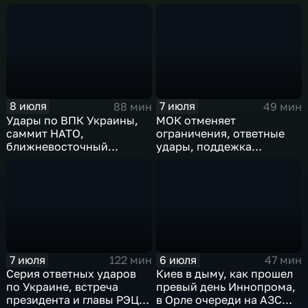
результаты
ближневосточный
международного
конфликт, слияние
сотрудничества,
циклонов
суперциклон и эффект
Фудзивары
8 июля
7 июля
88 мин
49 мин
Удары по ВПК Украины,
МОК отменяет
саммит НАТО,
ограничения, ответные
ближневосточный
удары, поддежка
конфликт,новые драмы
экспорта, теракт в
чемпионата мира,
Монако
слияние циклонов
7 июля
6 июля
122 мин
47 мин
Серия ответных ударов
Киев в дыму, как прошел
по Украине, встреча
превый день Иннопрома,
президента и главы РЭЦ,
в Орле очереди на АЗС