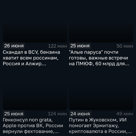
мексиканскими
наркокартелями.
26 июня
25 июня
122 мин
50 мин
Скандал в ВСУ, бензина
"Алые паруса" почти
хватит всем россинам,
готовы, важные встречи
Россия и Алжир
на ПМЮФ, 60 млрд для
наращивают торговый
аграриев
оборот
25 июня
24 июня
124 мин
49 мин
Генконсул non grata,
Путин в Жуковском, ИИ
Apple против ВК, России
помогает Эрмитажу,
вернули фехтование,
криптовалюта в России,