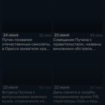
Дитер Болен влип
ПМЮФ открылся в СПб
24 июня
23 июня
51 мин
45 мин
Путин похвалил
Совещание Путина с
отечественные самолеты,
правительством, названы
в Одессе захватили храм,
виновники обстрела
Гданьск без Зеленского
детей, похороны юного
героя в Ингушетии
23 июня
22 июня
55 мин
50 мин
Встреча Путина с
День памяти и скорби,
выпускниками военных
продвижение армии РФ,
вузов, ограничения на
переговоры США и Ирана,