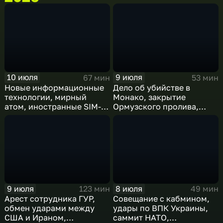
10 июля
9 июля
67 мин
53 мин
Новые информационные
Дело об убийстве в
технологии, мирный
Монако, закрытие
атом, иностранные SIM-
Ормузского пролива,
карты и обход
рост продаж книг в
блокировок
России
9 июля
8 июля
123 мин
49 мин
Арест сотрудника ГУР,
Совещание с кабмином,
обмен ударами между
удары по ВПК Украины,
США и Ираном,
саммит НАТО,