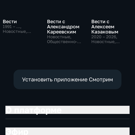
Вести
Вести с
Вести с
Александром
Алексеем
1991 – …
,
Новостные,
Кареевским
Казаковым
Общественно-
Новостные,
2020 – 2026
,
политические,
Общественно-
Новостные,
социально-
политические
Общественно-
экономические
политические
Установить приложение Смотрим
О платформе
Эфир