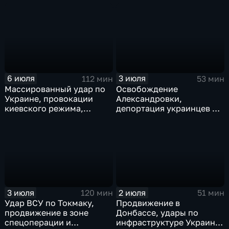
саммит альянса в Анкаре,
стали меньше, биохакер
теракт в Монако
Брайан Джонсон
рассказал о редкой
болезни
6 июля
3 июля
112 мин
53 мин
Массированный удар по
Освобождение
Украине, провокации
Александровки,
киевского режима,
депортация украинцев из
развитие регионов
Германии и масштабные
тульские перспективы,
проекты ВТБ на Чукотке
скандал на чемпионате
мира
3 июля
2 июля
120 мин
51 мин
Удар ВСУ по Токмаку,
Продвижение в
продвижение в зоне
Донбассе, удары по
спецоперации и
инфраструктуре Украины,