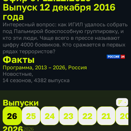
Выпуск 12 декабря 2016
года
Интересный вопрос: как ИГИЛ удалось собрать
под Пальмирой боеспособную группировку, и
кто эти люди. Чаще всего в прессе называют
цифру 4000 боевиков. Кто сражается в первых
рядах террористов?
Факты
Программа
,
2013 – 2026
,
Россия
Новостные
,
14 сезонов, 4382 выпуска
Выпуски
26
25
24
23
22
21
20
2026
2026