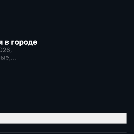
 в городе
2026
,
ые,
во,
венно-
еские