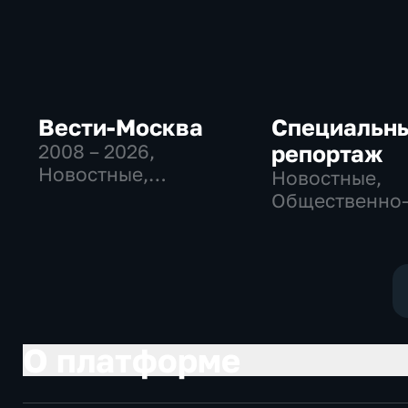
Вести-Москва
Специальн
2008 – 2026
,
репортаж
Новостные,
Новостные,
Общественно-
Общественно
политические,
политические
социально-
социально-
экономические
экономически
О платформе