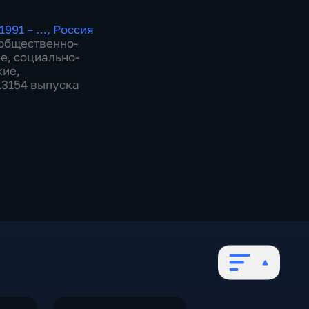
1991 – …
,
Россия
общественно-
ие
,
социально-
кие
,
 13154 выпуска