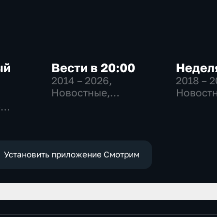
ый
Вести в 20:00
Неделя
2014 – 2026
,
2018 – 
Новостные,
Новостн
Общественно-
Общест
-
политические
общест
,
политич
е
Установить приложение Смотрим