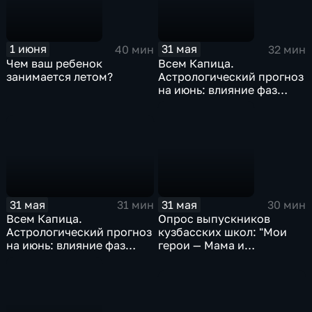
1 июня
31 мая
40 мин
32 мин
Чем ваш ребенок
Всем Капица.
занимается летом?
Астрологический прогноз
на июнь: влияние фаз
Луны и ретроградного
Юпитера
31 мая
31 мая
31 мин
30 мин
Всем Капица.
Опрос выпускников
Астрологический прогноз
кузбасских школ: "Мои
на июнь: влияние фаз
герои — Мама и
Луны и ретроградного
Оxxxymiron"
Юпитера