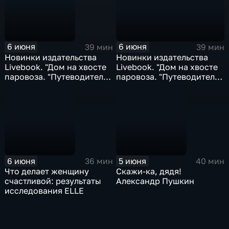
6 июня
6 июня
39 мин
39 мин
Новинки издательства
Новинки издательства
Livebook. "Дом на хвосте
Livebook. "Дом на хвосте
паровоза. "Путеводитель
паровоза. "Путеводитель
по Европе в сказках
по Европе в сказках
Андерсена"; "Вызовите
Андерсена"; "Вызовите
акушерку"...
акушерку"...
6 июня
5 июня
36 мин
40 мин
Что делает женщину
Скажи-ка, дядя!
счастливой: результаты
Александр Пушкин
исследования ELLE