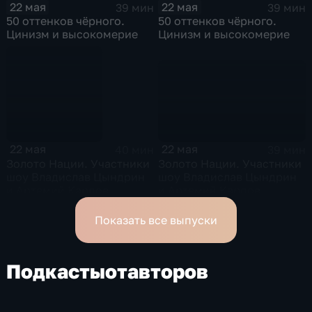
22 мая
22 мая
39 мин
39 мин
50 оттенков чёрного.
50 оттенков чёрного.
Цинизм и высокомерие
Цинизм и высокомерие
22 мая
22 мая
39 мин
40 мин
Золото Нации. Участники
Золото Нации. Участники
шоу Владислав Цындрин
шоу Владислав Цындрин
и Артемий Карпов
и Артемий Карпов
Показать все выпуски
Подкасты
от
авторов