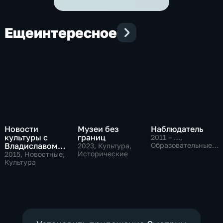
Еще
интересное
Новости
Музеи без
Наблюдатель
культуры с
границ
2011 – …
,
Владиславом
Образовательные,
2023
, Культура,
Культура
Флярковским
Исторические
2015
, Новостные,
Культура