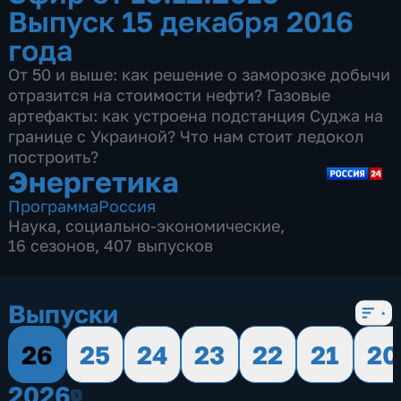
Выпуск 15 декабря 2016
года
От 50 и выше: как решение о заморозке добычи
отразится на стоимости нефти? Газовые
артефакты: как устроена подстанция Суджа на
границе с Украиной? Что нам стоит ледокол
построить?
Энергетика
Программа
Россия
Наука
,
социально-экономические
,
16 сезонов, 407 выпусков
Выпуски
26
25
24
23
22
21
20
2026
2026