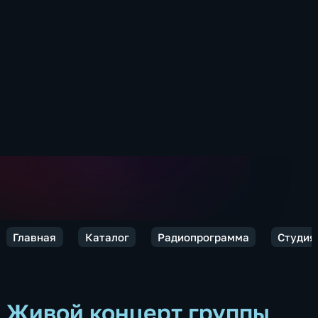
Главная
Каталог
Радиопрограмма
Студия
Живой концерт группы