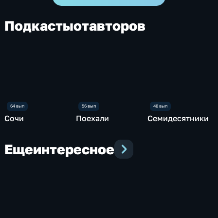
Подкасты
от
авторов
Сочи
Поехали
Семидесятники
Еще
интересное