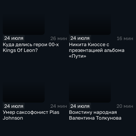
24 июля
24 июля
26 мин
16 мин
Куда делись герои 00-х
Никита Киоссе с
Kings Of Leon?
презентацией альбома
«Пути»
24 июля
24 июля
24 мин
20 мин
Умер саксофонист Plas
Воистину народная
Johnson
Валентина Толкунова