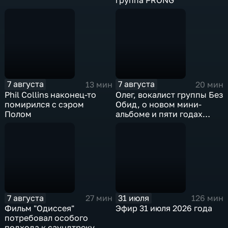
группа PRONG
7 августа
7 августа
13 мин
20 мин
Phil Collins наконец-то
Олег, вокалист группы Без
помирился с сэром
Обид, о новом мини-
Полом
альбоме и пяти годах
музыкальных поисков
7 августа
31 июля
27 мин
126 мин
Фильм "Одиссея"
Эфир 31 июля 2026 года
потребовал особого
подхода к саундтреку