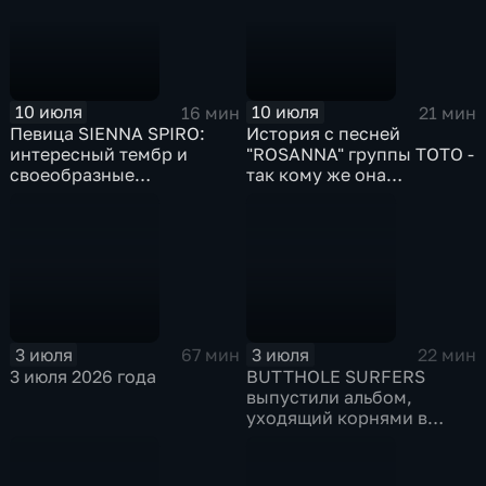
10 июля
10 июля
16 мин
21 мин
Певица SIENNA SPIRO:
История с песней
интересный тембр и
"ROSANNA" группы ТОТО -
своеобразные
так кому же она
аранжировки
посвящена?
3 июля
3 июля
67 мин
22 мин
3 июля 2026 года
BUTTHOLE SURFERS
выпустили альбом,
уходящий корнями в
1990-е