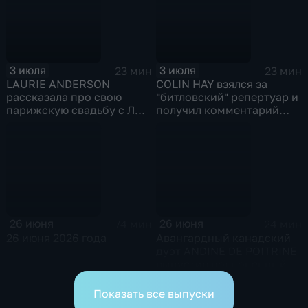
3 июля
3 июля
23 мин
23 мин
LAURIE ANDERSON
COLIN HAY взялся за
рассказала про свою
"битловский" репертуар и
парижскую свадьбу с ЛУ
получил комментарий
РИДОМ
РИНГО
26 июня
26 июня
74 мин
24 мин
26 июня 2026 года
Авангардный канадский
дуэт ANDINE DE POITRINE
выпустил полноценный
альбом
Показать все выпуски