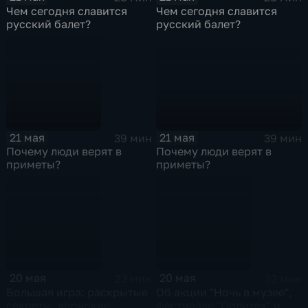
Чем сегодня славится
Чем сегодня славится
русский балет?
русский балет?
21 мая
21 мая
39 мин
39 мин
Почему люди верят в
Почему люди верят в
приметы?
приметы?
20 мая
20 мая
23 мин
32 мин
Большая игра: раскрытые
Об акции "Ночь в музее",
секреты, японские
фестивале "Политех" и