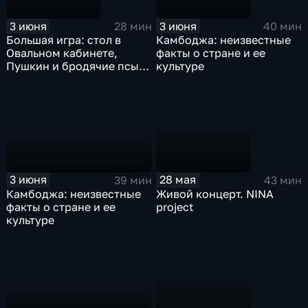
3 июня
3 июня
28 мин
40 мин
Большая игра: стол в
Камбоджа: неизвестные
Овальном кабинете,
факты о стране и ее
Пушкин и бродячие псы,
культуре
книги Л.И. Брежнева
3 июня
28 мая
39 мин
43 мин
Камбоджа: неизвестные
Живой концерт. NINA
факты о стране и ее
project
культуре