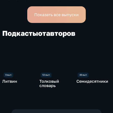
праздники и валюта
научном лагере при музее
Канады
Показать все выпуски
Подкасты
от
авторов
Литвин
Толковый
Семидесятники
словарь