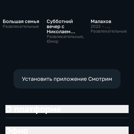
Большая семья
Субботний
Малахов
вечер с
Развлекательные
2022 – …
,
Николаем
Развлекательные
Басковым
Развлекательные,
Юмор
Установить приложение Смотрим
О платформе
Эфир