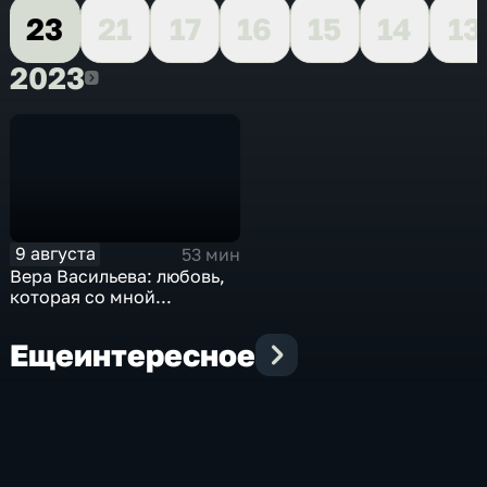
23
21
17
16
15
14
13
2023
2023
9 августа
53 мин
Вера Васильева: любовь,
которая со мной...
Еще
интересное