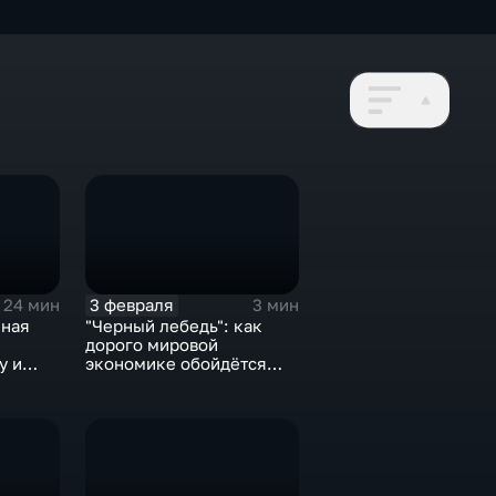
3 февраля
24 мин
3 мин
нная
"Черный лебедь": как
дорого мировой
у и
экономике обойдётся
е не
изоляция Поднебесной