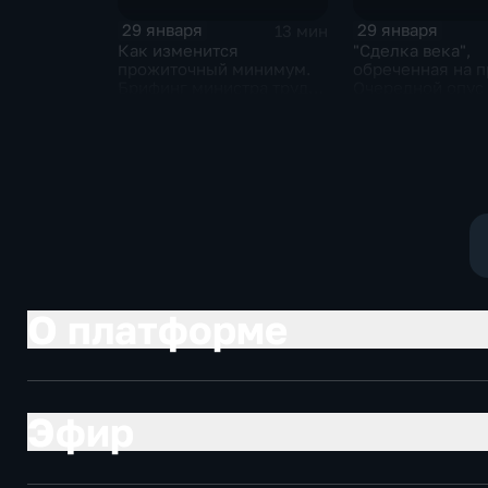
29 января
29 января
13 мин
Как изменится
"Сделка века",
прожиточный минимум.
обреченная на п
Брифинг министра труда
Очередной опус
и соцзащиты Антона
Жанр: политиче
Котякова
фантастика
О платформе
Эфир