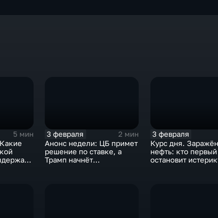
3 февраля
3 февраля
5 мин
2 мин
 Какие
Анонс недели: ЦБ примет
Курс дня. Заражё
ской
решение по ставке, а
нефть: кто первый
ыдержат
Трамп начнёт
остановит истерик
предвыборную гонку
почему ОПЕК лучш
вмешиваться