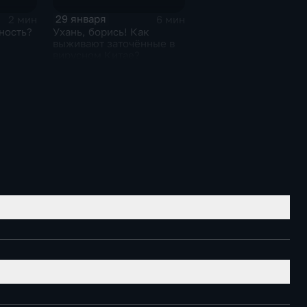
29 января
2 мин
6 мин
ность?
Ухань, борись! Как
выживают заточённые в
вирусном Китае?