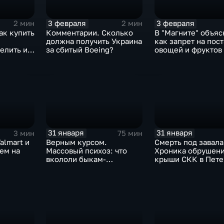
3 февраля
3 февраля
2 мин
2 мин
ак купить
Комментарии. Сколько
В "Магните" объяс
должна получить Украина
как запрет на пос
елить их
за сбитый Boeing?
овощей и фруктов
Китая отразится н
31 января
31 января
3 мин
75 мин
almart и
Верным курсом.
Смерть под завала
аем на
Массовый психоз: что
Хроника обрушен
вкололи быкам-
крыши СКК в Пете
мутантам, когда рухнет
доллар и почему месть
Китая станет страшнее
вируса