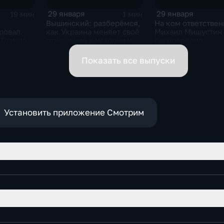
29 января
29 января
19 мин
1 мин
Вышинский: разберёмся,
На ком ответствен
ровал.
как Украина меняет своё
Михаил Мишустин
 Трампа.
отношение к истории и
распределил
ская
почему
обязанности вице-
премьеров
Показать все выпуски
Установить приложение Смотрим