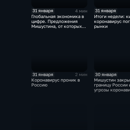
31 января
31 января
4 мин
Глобальная экономика в
Итоги недели: к
цифре. Предложения
коронавирус по
Мишустина, от которых
рынки
ЕАЭС не сможет
отказаться
31 января
30 января
2 мин
Коронавирус проник в
Мишустин закр
Россию
границу России 
угрозы коронав