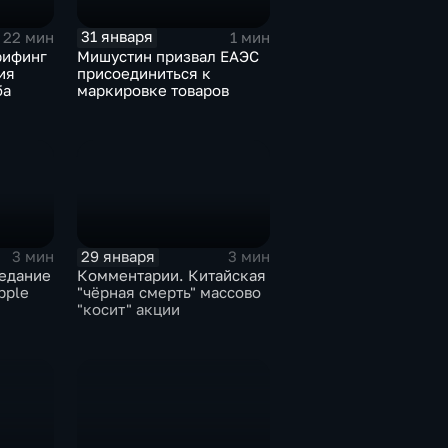
31 января
22 мин
1 мин
рифинг
Мишустин призвал ЕАЭС
ия
присоединиться к
ба
маркировке товаров
29 января
3 мин
3 мин
едание
Комментарии. Китайская
pple
"чёрная смерть" массово
"косит" акции