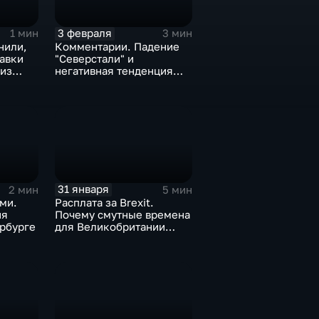
3 февраля
1 мин
3 мин
нили,
Комментарии. Падение
тавки
"Северстали" и
 из
негативная тенденция
а ценах
для бизнеса Apple
31 января
2 мин
5 мин
ми.
Расплата за Brexit.
ия
Почему смутные времена
рбурге
для Великобритании
только начинаются