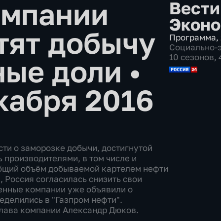
омпании
Вести
Эконо
тят добычу
Программа
,
Социально-
10 сезонов,
ные доли
•
кабря 2016
ти о заморозке добычи, достигнутой
 производителями, в том числе и
 общий объём добываемой картелем нефти
, Россия согласилась снизить свои
венные компании уже объявили о
еделились в "Газпром нефти".
глава компании Александр Дюков.