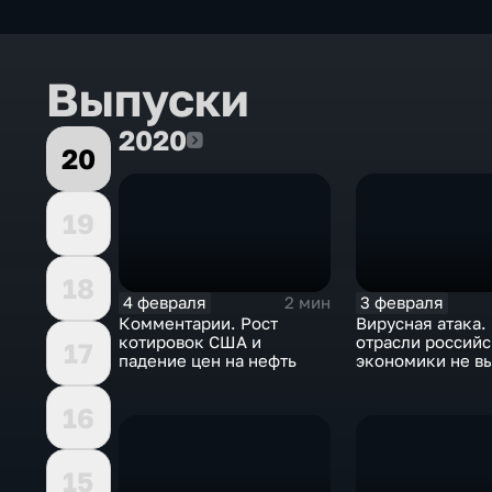
Выпуски
2020
2020
20
19
18
4 февраля
3 февраля
2 мин
Комментарии. Рост
Вирусная атака.
котировок США и
отрасли россий
17
падение цен на нефть
экономики не в
удар
16
15