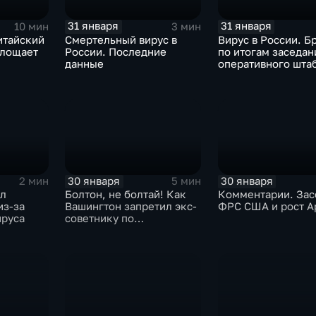
31 января
31 января
10 мин
3 мин
итайский
Смертельный вирус в
Вирус в России. Б
глощает
России. Последние
по итогам заседан
данные
оперативного шта
30 января
30 января
2 мин
5 мин
ыл
Болтон, не болтай! Как
Комментарии. Зас
из-за
Вашингтон запретил экс-
ФРС США и рост A
ируса
советнику по
безопасности делиться
воспоминаниями