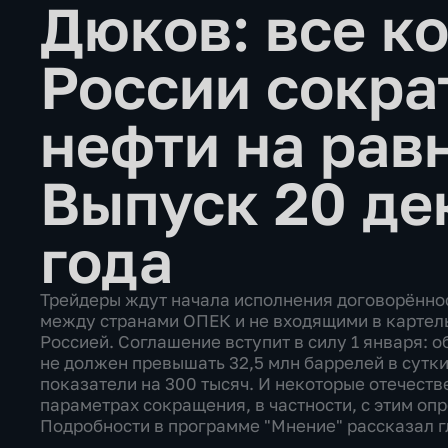
Дюков: все к
России сокра
нефти на рав
Выпуск 20 де
года
Трейдеры ждут начала исполнения договорённос
между странами ОПЕК и не входящими в картель
Россией. Соглашение вступит в силу 1 января:
не должен превышать 32,5 млн баррелей в сутки
показатели на 300 тысяч. И некоторые отечест
параметрах сокращения, в частности, с этим опр
Подробности в программе "Мнение" рассказал 