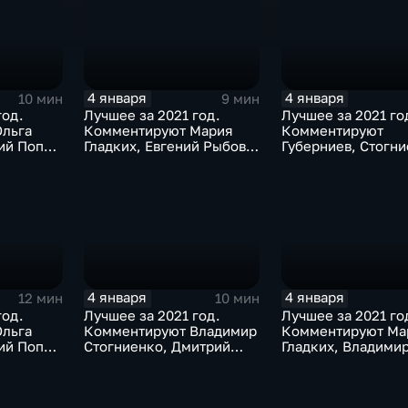
4 января
4 января
10 мин
9 мин
год.
Лучшее за 2021 год.
Лучшее за 2021 го
льга
Комментируют Мария
Комментируют
ий Попов
Гладких, Евгений Рыбов и
Губерниев, Стогни
газиев
Виталий Милонов
Дмитрий Свищёв
4 января
4 января
12 мин
10 мин
год.
Лучшее за 2021 год.
Лучшее за 2021 го
льга
Комментируют Владимир
Комментируют Ма
ий Попов
Стогниенко, Дмитрий
Гладких, Владими
а
Губерниев и Владимир
Стогниенко и Дми
Жириновский
Сафронов