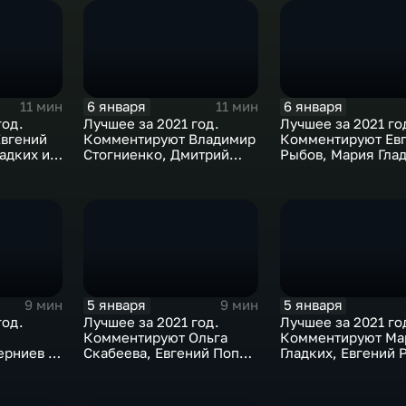
6 января
6 января
11 мин
11 мин
год.
Лучшее за 2021 год.
Лучшее за 2021 го
вгений
Комментируют Владимир
Комментируют Ев
адких и
Стогниенко, Дмитрий
Рыбов, Мария Глад
в
Губерниев и Дмитрий
Михаил Дегтярев
Сотников
5 января
5 января
9 мин
9 мин
год.
Лучшее за 2021 год.
Лучшее за 2021 го
Комментируют Ольга
Комментируют Ма
ерниев и
Скабеева, Евгений Попов
Гладких, Евгений 
в
и Алла Шишкина
Жириновский