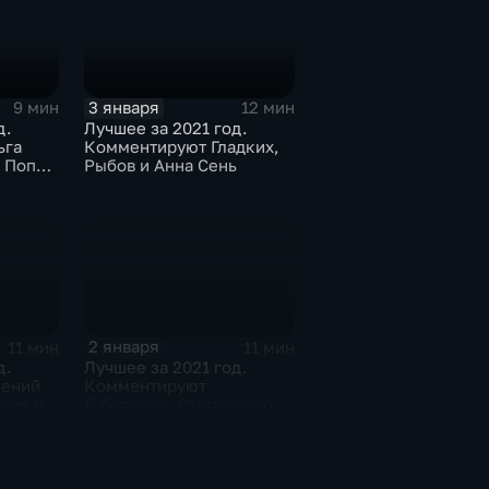
3 января
9 мин
12 мин
д.
Лучшее за 2021 год.
ьга
Комментируют Гладких,
й Попов
Рыбов и Анна Сень
зиев
2 января
11 мин
11 мин
д.
Лучшее за 2021 год.
гений
Комментируют
ких и
Губерниев, Стогниенко и
вский
Анна Сень