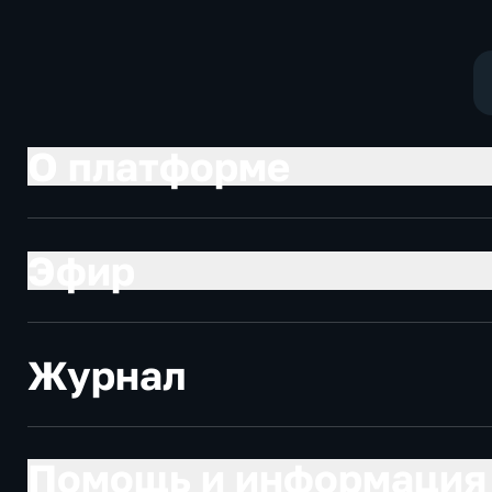
политические,
социально-
экономические
О платформе
Эфир
Журнал
Помощь и информация