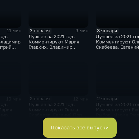
3 января
3 января
11 мин
9 мин
год.
Лучшее за 2021 год.
Лучшее за 2021 го
Владимир
Комментируют Мария
Комментируют Ол
итрий
Гладких, Владимир
Скабеева, Евгени
итрий
Стогниенко и Борис
и Альберт Батырга
Никаноров
2 января
2 января
10 мин
12 мин
год.
Лучшее за 2021 год.
Лучшее за 2021 го
Мария
Комментируют Ольга
Комментируют Ев
имир
Скабеева, Евгений Попов
Рыбов, Мария Глад
и Виктор Майгуров
Владимир Жирино
Показать все выпуски