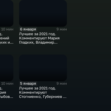
6 января
10 мин
9 мин
д.
Лучшее за 2021 год.
гений
Комментируют Мария
ких и
Гладких, Владимир
Стогниенко и Елена
Никитина
5 января
10 мин
9 мин
д.
Лучшее за 2021 год.
рия
Комментируют
Рыбов и
Стогниенко, Губерниев и
Дмитрий Сафронов