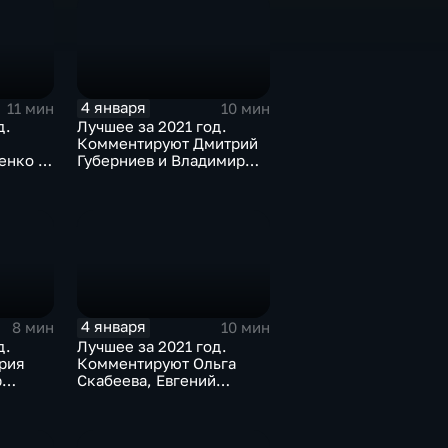
4 января
11 мин
10 мин
д.
Лучшее за 2021 год.
Комментируют Дмитрий
енко и
Губерниев и Владимир
Стогниенко
4 января
8 мин
10 мин
д.
Лучшее за 2021 год.
рия
Комментируют Ольга
р
Скабеева, Евгений
трий
Попов, Светлана Журова