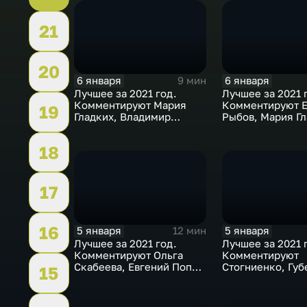
21
20
6 января
6 января
9 мин
Лучшее за 2021 год.
Лучшее за 2021 
Комментируют Мария
Комментируют Е
19
Гладких, Владимир
Рыбов, Мария Гл
Стогниенко и Борис
Виктор Майгуро
Никоноров
18
17
16
5 января
5 января
12 мин
Лучшее за 2021 год.
Лучшее за 2021 
Комментируют Ольга
Комментируют
Скабеева, Евгений Попов
Стогниенко, Губ
15
и Анна Сень
Виктор Майгуро