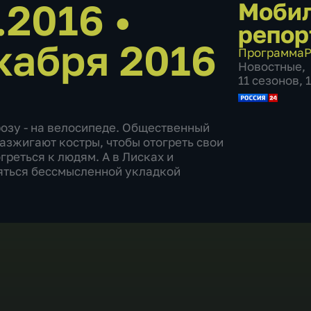
2.2016
•
Моби
репор
кабря 2016
Программа
Р
Новостные
,
11 сезонов, 
озу - на велосипеде. Общественный
разжигают костры, чтобы отогреть свои
реться к людям. А в Лисках и
яться бессмысленной укладкой