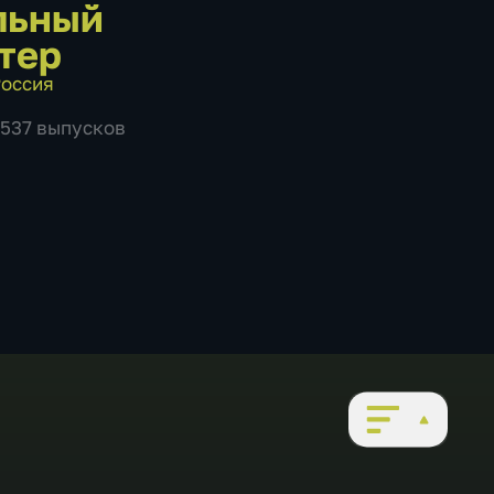
льный
тер
оссия
1537 выпусков