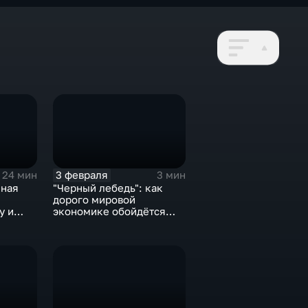
3 февраля
24 мин
3 мин
нная
"Черный лебедь": как
дорого мировой
у и
экономике обойдётся
е не
изоляция Поднебесной