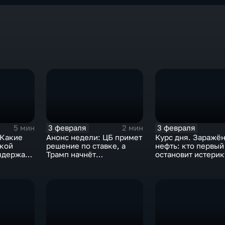
3 февраля
3 февраля
5 мин
2 мин
 Какие
Анонс недели: ЦБ примет
Курс дня. Заражё
ской
решение по ставке, а
нефть: кто первый
ыдержат
Трамп начнёт
остановит истерик
предвыборную гонку
почему ОПЕК лучш
вмешиваться