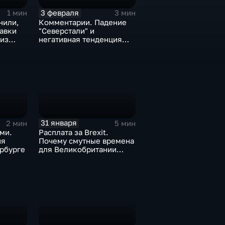
3 февраля
1 мин
3 мин
нили,
Комментарии. Падение
тавки
"Северстали" и
 из
негативная тенденция
а ценах
для бизнеса Apple
31 января
2 мин
5 мин
ми.
Расплата за Brexit.
ия
Почему смутные времена
рбурге
для Великобритании
только начинаются