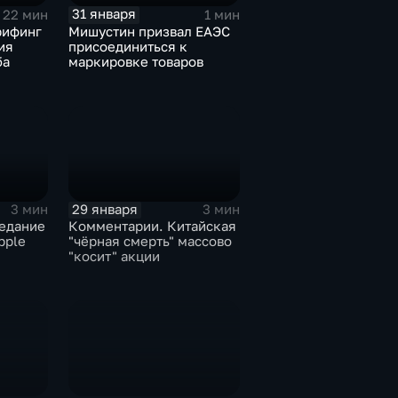
31 января
22 мин
1 мин
рифинг
Мишустин призвал ЕАЭС
ия
присоединиться к
ба
маркировке товаров
29 января
3 мин
3 мин
едание
Комментарии. Китайская
pple
"чёрная смерть" массово
"косит" акции