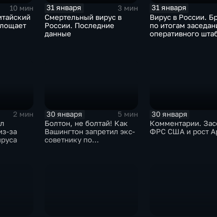
31 января
31 января
10 мин
3 мин
итайский
Смертельный вирус в
Вирус в России. Б
глощает
России. Последние
по итогам заседан
данные
оперативного шта
30 января
30 января
2 мин
5 мин
ыл
Болтон, не болтай! Как
Комментарии. Зас
из-за
Вашингтон запретил экс-
ФРС США и рост A
ируса
советнику по
безопасности делиться
воспоминаниями