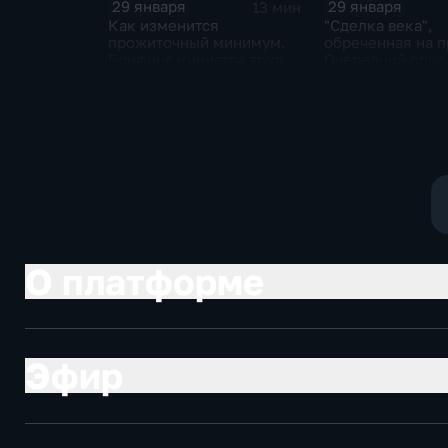
29 января
29 января
13 мин
Как изменится
"Сделка века",
прожиточный минимум.
обреченная на п
Брифинг министра труда
Очередной опус
и соцзащиты Антона
Жанр: политиче
Котякова
фантастика
О платформе
Эфир