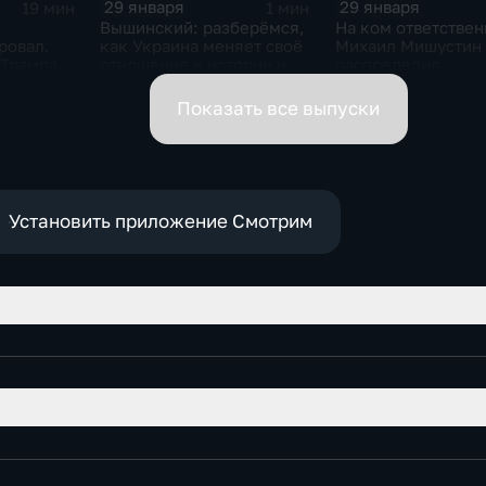
29 января
29 января
19 мин
1 мин
Вышинский: разберёмся,
На ком ответствен
ровал.
как Украина меняет своё
Михаил Мишустин
 Трампа.
отношение к истории и
распределил
ская
почему
обязанности вице-
премьеров
Показать все выпуски
Установить приложение Смотрим