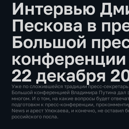
Интервью Дм
Пескова в пр
Большой прес
конференци
22 декабря 2
Уже по сложившейся традиции пресс-секретарь
Большой конференцией Владимира Путина дал э
многом. И о том, на какие вопросы будет отвеча
подготовкм к пресс-конференции, прокомментир
News и арест Улюкаева, и конечно, не оставил 
российского посла.