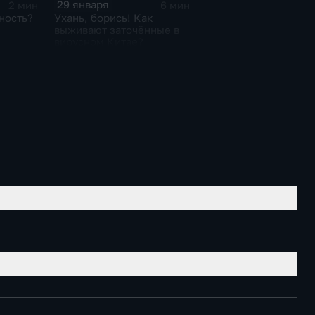
29 января
2 мин
6 мин
ность?
Ухань, борись! Как
выживают заточённые в
вирусном Китае?