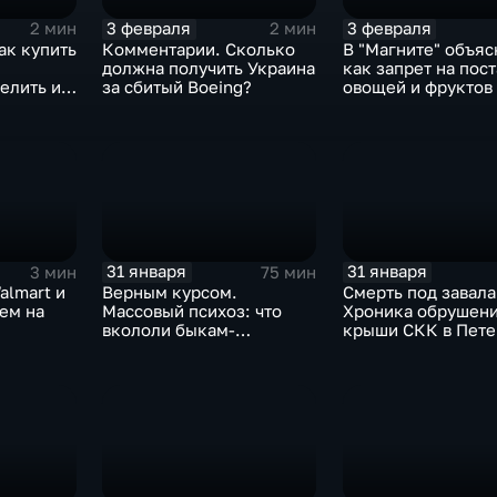
3 февраля
3 февраля
2 мин
2 мин
ак купить
Комментарии. Сколько
В "Магните" объяс
должна получить Украина
как запрет на пос
елить их
за сбитый Boeing?
овощей и фруктов
Китая отразится н
31 января
31 января
3 мин
75 мин
almart и
Верным курсом.
Смерть под завала
аем на
Массовый психоз: что
Хроника обрушен
вкололи быкам-
крыши СКК в Пете
мутантам, когда рухнет
доллар и почему месть
Китая станет страшнее
вируса