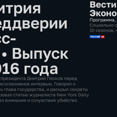
итрия
Вести
Эконо
еддверии
Программа
,
Социально-
10 сезонов,
с-
и
•
Выпуск
016 года
 президента Дмитрий Песков перед
ксклюзивное интервью. Говорил о
ть глава государства, и раскрыл секреты
овал статью журналиста New York Daily
без внимания и сочувствия убийство