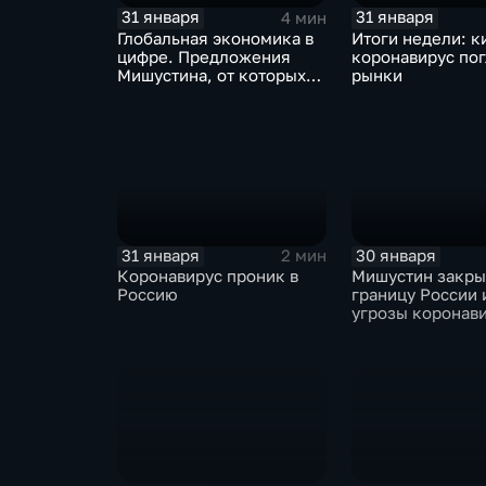
31 января
31 января
4 мин
Глобальная экономика в
Итоги недели: к
цифре. Предложения
коронавирус по
Мишустина, от которых
рынки
ЕАЭС не сможет
отказаться
31 января
30 января
2 мин
Коронавирус проник в
Мишустин закр
Россию
границу России 
угрозы коронав