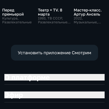
Перед
Театр + TV. 8
Мастер-класс.
премьерой
марта
Артур Ансель
Культура,
1993
, ТВ СССР,
2022
,
Развлекательные
Развлекательные,
Музыкальные,
общество
Образовательные,
развлекательные
Установить приложение Смотрим
О платформе
Эфир