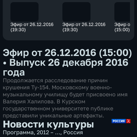
Эфир от 26.12.2016
Эфир от 26.12.2016
Эфир от 2
(19:30)
(19:30)
(15:00)
Эфир от 26.12.2016 (15:00)
•
Выпуск 26 декабря 2016
года
Продолжается расследование причин
крушения Ту-154. Московскому военно-
музыкальному училищу будет присвоено имя
Валерия Халилова. В Курском
государственном университете публике
представили уникальные артефакты.
Новости культуры
Программа
,
2012 – …
,
Россия