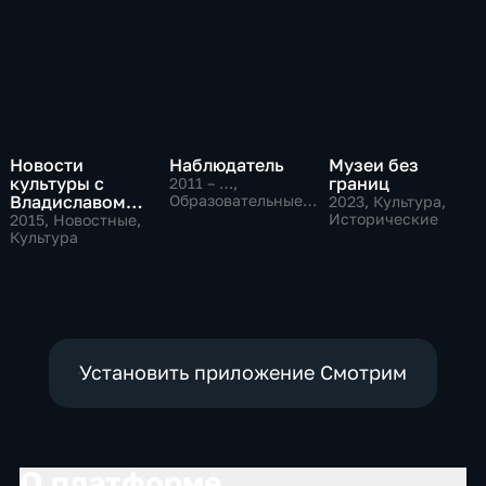
Новости
Наблюдатель
Музеи без
культуры с
границ
2011 – …
,
Владиславом
Образовательные,
2023
, Культура,
Культура
Флярковским
Исторические
2015
, Новостные,
Культура
Установить приложение Смотрим
О платформе