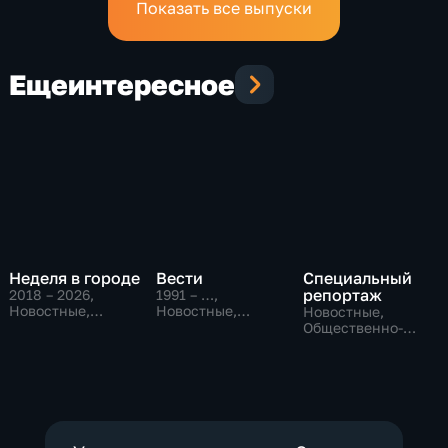
Показать все выпуски
Еще
интересное
Неделя в городе
Вести
Специальный
репортаж
2018 – 2026
,
1991 – …
,
Новостные,
Новостные,
Новостные,
Общество,
Общественно-
Общественно-
общественно-
политические,
политические,
политические
социально-
социально-
экономические
экономические