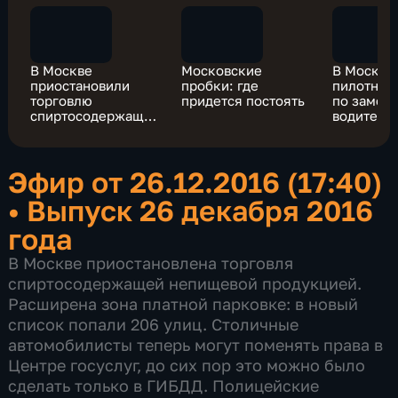
В Москве
Московские
В Москве
приостановили
пробки: где
пилотный
торговлю
придется постоять
по замен
спиртосодержащей
водитель
непищевой
в МФЦ
продукцией
Эфир от 26.12.2016 (17:40)
•
Выпуск 26 декабря 2016
года
В Москве приостановлена торговля
спиртосодержащей непищевой продукцией.
Расширена зона платной парковке: в новый
список попали 206 улиц. Столичные
автомобилисты теперь могут поменять права в
Центре госуслуг, до сих пор это можно было
сделать только в ГИБДД. Полицейские