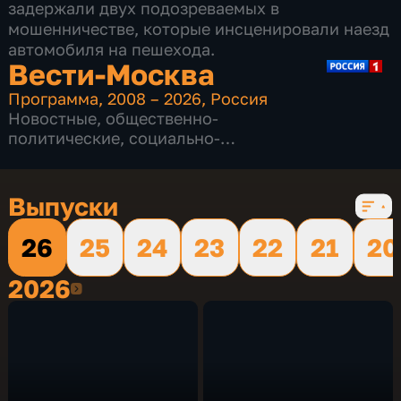
задержали двух подозреваемых в
мошенничестве, которые инсценировали наезд
автомобиля на пешехода.
Вести-Москва
Программа
,
2008 – 2026
,
Россия
Новостные
,
общественно-
политические
,
социально-
экономические
,
16 сезонов, 12230 выпусков
Выпуски
26
25
24
23
22
21
20
2026
2026