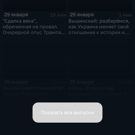
29 января
29 января
19 мин
1 мин
"Сделка века",
Вышинский: разберёмся,
обреченная на провал.
как Украина меняет своё
Очередной опус Трампа.
отношение к истории и
Жанр: политическая
почему
фантастика
29 января
29 января
2 мин
6 мин
На ком ответственность?
Ухань, борись! Как
Михаил Мишустин
выживают заточённые в
распределил обязанности
вирусном Китае?
вице-премьеров
Показать все выпуски