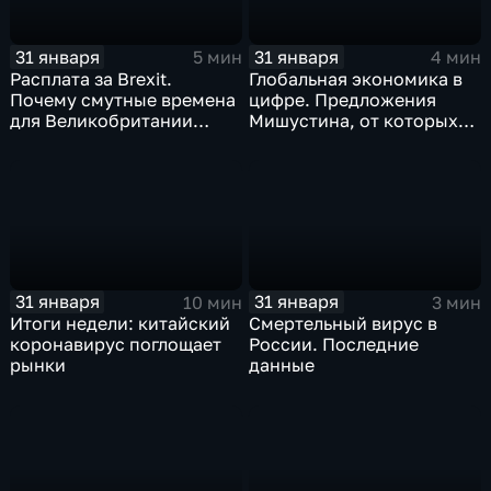
31 января
31 января
5 мин
4 мин
Расплата за Brexit.
Глобальная экономика в
Почему смутные времена
цифре. Предложения
для Великобритании
Мишустина, от которых
только начинаются
ЕАЭС не сможет
отказаться
31 января
31 января
10 мин
3 мин
Итоги недели: китайский
Смертельный вирус в
коронавирус поглощает
России. Последние
рынки
данные