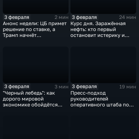
3 февраля
3 февраля
2 мин
24 мин
Анонс недели: ЦБ примет
Курс дня. Заражённая
решение по ставке, а
нефть: кто первый
Трамп начнёт
остановит истерику и
предвыборную гонку
почему ОПЕК лучше не
вмешиваться
3 февраля
3 февраля
3 мин
19 мин
"Черный лебедь": как
Пресс-подход
дорого мировой
руководителей
экономике обойдётся
оперативного штаба по
изоляция Поднебесной
борьбе с коронавирусом