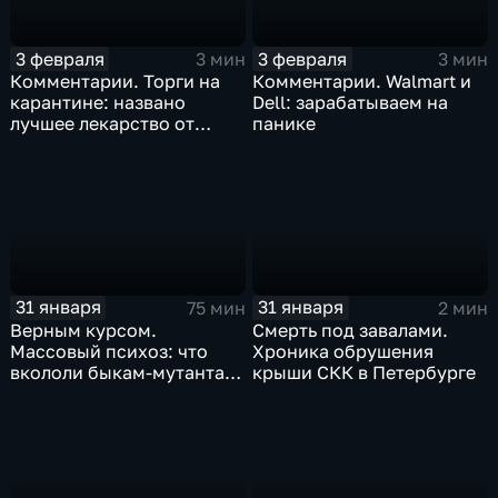
3 февраля
3 февраля
3 мин
3 мин
Комментарии. Торги на
Комментарии. Walmart и
карантине: названо
Dell: зарабатываем на
лучшее лекарство от
панике
коррекции
31 января
31 января
75 мин
2 мин
Верным курсом.
Смерть под завалами.
Массовый психоз: что
Хроника обрушения
вкололи быкам-мутантам,
крыши СКК в Петербурге
когда рухнет доллар и
почему месть Китая
станет страшнее вируса