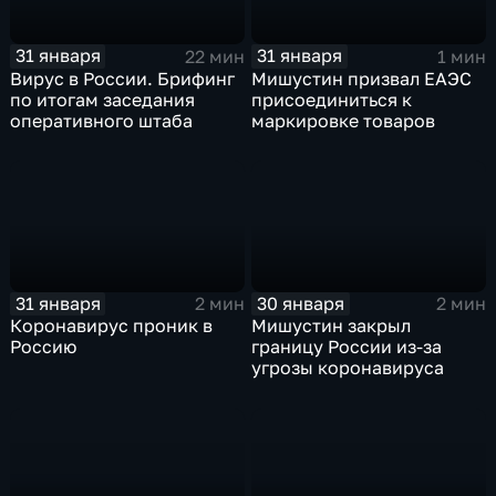
31 января
31 января
22 мин
1 мин
Вирус в России. Брифинг
Мишустин призвал ЕАЭС
по итогам заседания
присоединиться к
оперативного штаба
маркировке товаров
31 января
30 января
2 мин
2 мин
Коронавирус проник в
Мишустин закрыл
Россию
границу России из-за
угрозы коронавируса