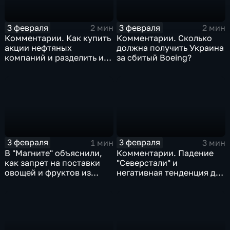
3 февраля
3 февраля
2 мин
2 мин
Комментарии. Как купить
Комментарии. Сколько
акции нефтяных
должна получить Украина
компаний и разделить их
за сбитый Boeing?
доход
3 февраля
3 февраля
1 мин
3 мин
В "Магните" объяснили,
Комментарии. Падение
как запрет на поставки
"Северстали" и
овощей и фруктов из
негативная тенденция для
Китая отразится на ценах
бизнеса Apple