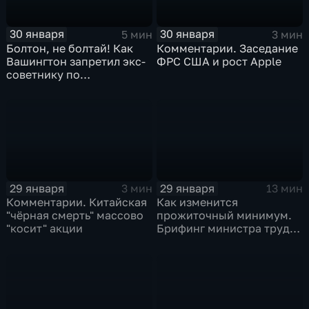
30 января
30 января
5 мин
3 мин
Болтон, не болтай! Как
Комментарии. Заседание
Вашингтон запретил экс-
ФРС США и рост Apple
советнику по
безопасности делиться
воспоминаниями
29 января
29 января
3 мин
13 мин
Комментарии. Китайская
Как изменится
"чёрная смерть" массово
прожиточный минимум.
"косит" акции
Брифинг министра труда
и соцзащиты Антона
Котякова