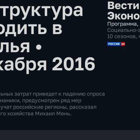
труктура
Вести
Эконо
одить в
Программа
,
Социально-
10 сезонов,
илья
•
кабря 2016
ьных затрат приведет к падению спроса
инамики, предусмотрен ряд мер
лучат российские регионы, рассказал
го хозяйства Михаил Мень.