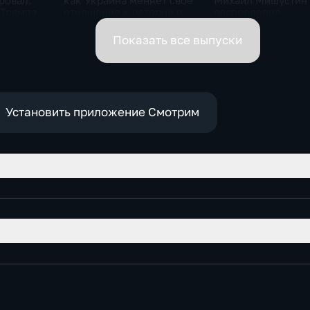
ровал.
как Украина меняет своё
Михаил Мишустин
 Трампа.
отношение к истории и
распределил
ская
почему
обязанности вице-
премьеров
Показать все выпуски
Установить приложение Смотрим