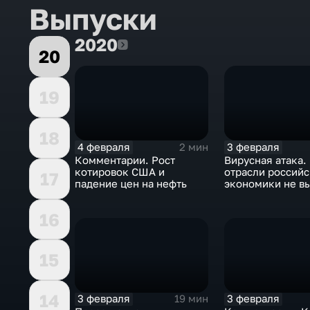
Выпуски
2020
2020
20
19
18
4 февраля
3 февраля
2 мин
Комментарии. Рост
Вирусная атака.
котировок США и
отрасли россий
17
падение цен на нефть
экономики не в
удар
16
15
14
3 февраля
3 февраля
19 мин