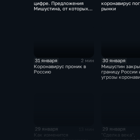
цифре. Предложения
коронавирус по
Мишустина, от которых
рынки
ЕАЭС не сможет
отказаться
31 января
30 января
2 мин
Коронавирус проник в
Мишустин закр
Россию
границу России 
угрозы коронав
29 января
29 января
13 мин
Как изменится
"Сделка века",