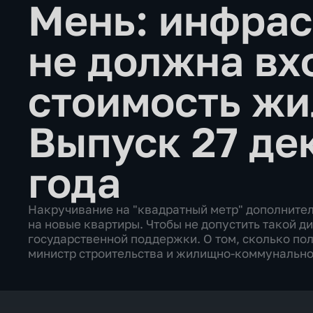
Мень: инфрас
не должна вх
стоимость ж
Выпуск 27 де
года
Накручивание на "квадратный метр" дополнител
на новые квартиры. Чтобы не допустить такой д
государственной поддержки. О том, сколько по
министр строительства и жилищно-коммунально