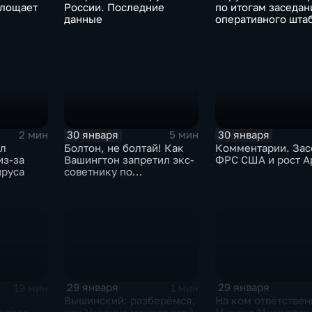
глощает
России. Последние
по итогам заседан
данные
оперативного шта
30 января
30 января
2 мин
5 мин
ыл
Болтон, не болтай! Как
Комментарии. Зас
из-за
Вашингтон запретил экс-
ФРС США и рост A
ируса
советнику по
безопасности делиться
воспоминаниями
29 января
29 января
19 мин
1 мин
Вышинский: разберёмся,
На ком ответствен