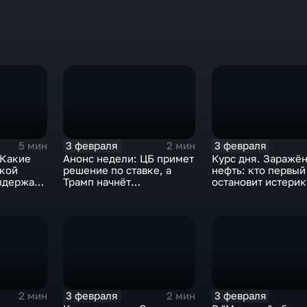
3 февраля
3 февраля
5 мин
2 мин
 Какие
Анонс недели: ЦБ примет
Курс дня. Заражё
ской
решение по ставке, а
нефть: кто первый
ыдержат
Трамп начнёт
остановит истерик
предвыборную гонку
почему ОПЕК лучш
вмешиваться
3 февраля
3 февраля
2 мин
2 мин