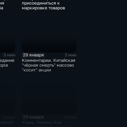
ия
присоединиться к
ба
маркировке товаров
29 января
3 мин
3 мин
едание
Комментарии. Китайская
pple
"чёрная смерть" массово
"косит" акции
29 января
2 мин
6 мин
ность?
Ухань, борись! Как