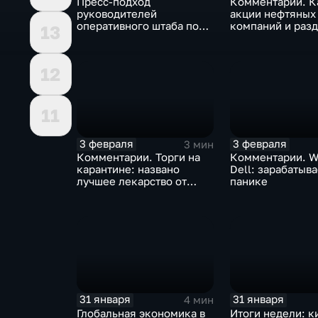
Пресс-подход
Комментарии. К
руководителей
акции нефтяных
оперативного штаба по
компаний и разд
13
борьбе с коронавирусом
доход
12
11
3 февраля
3 февраля
3 мин
Комментарии. Торги на
Комментарии. W
карантине: названо
Dell: зарабатыв
лучшее лекарство от
панике
коррекции
31 января
31 января
4 мин
Глобальная экономика в
Итоги недели: к