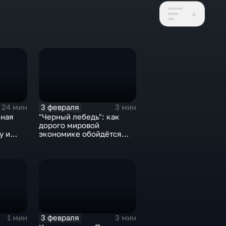
3 февраля
24 мин
3 мин
нная
"Черный лебедь": как
дорого мировой
у и
экономике обойдётся
е не
изоляция Поднебесной
3 февраля
1 мин
3 мин