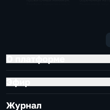
прожиточный минимум.
обреченная на п
Брифинг министра труда
Очередной опус
и соцзащиты Антона
Жанр: политиче
Котякова
фантастика
О платформе
Эфир
Журнал