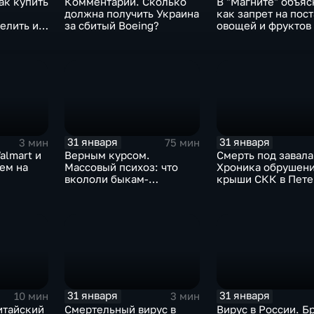
ак купить
Комментарии. Сколько
В "Магните" объяс
должна получить Украина
как запрет на пос
елить их
за сбитый Boeing?
овощей и фруктов
Китая отразится н
31 января
31 января
3 мин
75 мин
almart и
Верным курсом.
Смерть под завала
аем на
Массовый психоз: что
Хроника обрушен
вкололи быкам-
крыши СКК в Пете
мутантам, когда рухнет
доллар и почему месть
Китая станет страшнее
вируса
31 января
31 января
10 мин
3 мин
итайский
Смертельный вирус в
Вирус в России. Б