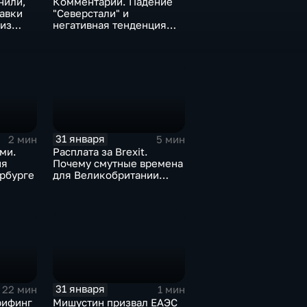
нили,
Комментарии. Падение
тавки
"Северстали" и
 из
негативная тенденция
а ценах
для бизнеса Apple
31 января
2 мин
5 мин
ми.
Расплата за Brexit.
ия
Почему смутные времена
рбурге
для Великобритании
только начинаются
31 января
22 мин
1 мин
рифинг
Мишустин призвал ЕАЭС