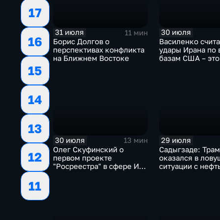
17
31 июля
30 июля
11 мин
16
Борис Долгов о
Василенко счита
перспективах конфликта
удары Ирана по
на Ближнем Востоке
базам США – это
начало
15
14
13
30 июля
29 июля
13 мин
Олег Скуфинский о
Садыгзаде: Тра
12
первом проекте
оказался в лову
"Росреестра" в сфере ИИ
ситуации с нефт
электронном помощнике
11
"Ева"