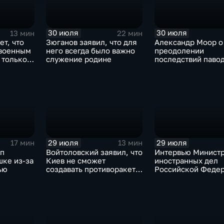
30 июля
30 июля
13 мин
22 мин
ет, что
Зюганов заявил, что для
Александр Моор о
 военным
него всегда было важно
преодолении
 только
служение родине
последствий павод
Тюменской област
29 июля
29 июля
17 мин
13 мин
мп
Войтоловский заявил, что
Интервью Минист
шке из-за
Киев не сможет
иностранных дел
ью
создавать противоракеты
Российской Федер
несколько лет
лидера предвыбор
списка партии «Ед
Россия» С.В.Лавр
генеральному дир
агентства ТАСС
А.О.Кондрашову