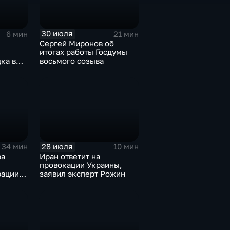
30 июля
6 мин
21 мин
Сергей Миронов об
итогах работы Госдумы
ка в
восьмого созыва
и
28 июля
34 мин
10 мин
ра
Иран ответит на
провокации Украины,
ации,
заявил эксперт Рожин
ного
иная
ова
ектору