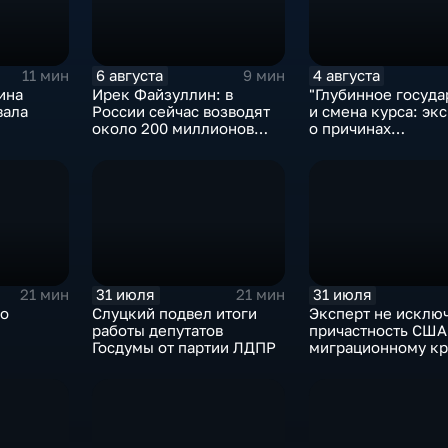
6 августа
4 августа
11 мин
9 мин
ина
Ирек Файзуллин: в
"Глубинное госуда
вала
России сейчас возводят
и смена курса: экс
около 200 миллионов
о причинах
квадратных метров
антироссийской
жилья.
риторики оппозиц
31 июля
31 июля
21 мин
21 мин
ро
Слуцкий подвел итоги
Эксперт не исклю
работы депутатов
причастность США
Госдумы от партии ЛДПР
миграционному кр
Испании