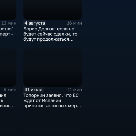
4 августа
13 мин
16 мин
рство"
Борис Долгов: если не
перт -
будет сейчас сделки, то
будут продолжаться
обмены ударами, однако,
ии
масштабного
наступления все-таки не
будет
31 июля
9 мин
11 мин
чил
Топорнин заявил, что ЕС
 к
ждет от Испании
изису в
принятия активных мер
против мигрантов