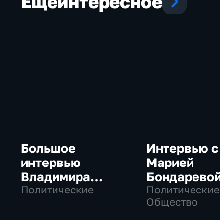
Еще
интересное
Большое
Интервью с
интервью
Марией
Владимира
Бондарево
Путина Сергею
Политические
Политические
Общество
Брилеву