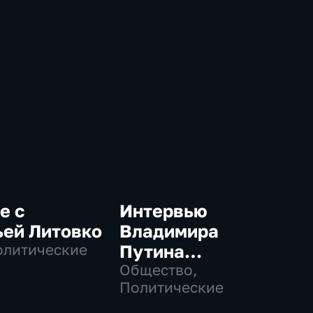
е с
Интервью
ьей Литовко
Владимира
олитические
Путина
телекомпании
Общество,
Политические
NBC