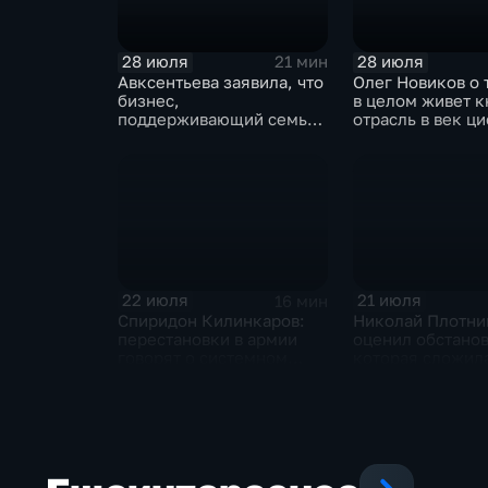
28 июля
28 июля
21 мин
Авксентьева заявила, что
Олег Новиков о 
бизнес,
в целом живет 
поддерживающий семьи,
отрасль в век ц
должен получать
технологий
преференции
22 июля
21 июля
16 мин
Спиридон Килинкаров:
Николай Плотни
перестановки в армии
оценил обстанов
говорят о системном
которая сложила
политическом кризисе на
отношениях ме
Украине
и Ираном