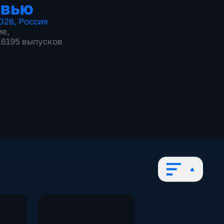
рвью
026
,
Россия
ие
,
 16195 выпусков