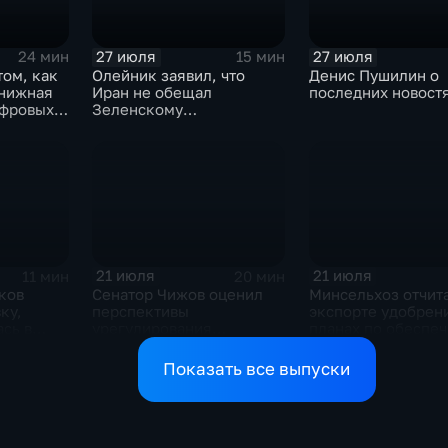
27 июля
27 июля
24 мин
15 мин
том, как
Олейник заявил, что
Денис Пушилин о
книжная
Иран не обещал
последних новост
ифровых
Зеленскому
безопасность
21 июля
21 июля
11 мин
20 мин
ков
Сенатор Чижов оценил
Минсельхоз отчит
ку,
перспективы
экспорте удобрен
сь в
урегулирования
планах по обеспе
жду США
конфликтов на Ближнем
аграриев топливо
Востоке и диалог с
Показать все выпуски
Европой