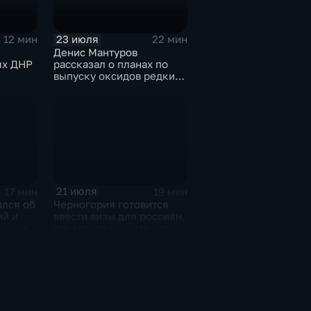
23 июля
12 мин
22 мин
Денис Мантуров
ях ДНР
рассказал о планах по
выпуску оксидов редких
металлов на
Соликамском магниевом
заводе к 2028 году
21 июля
17 мин
19 мин
ался об
Черногория готовится
ий и
ввести визы для россиян,
чению
что может нанести удар
м
по экономике страны