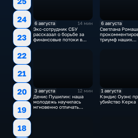
25
24
6 августа
6 августа
14 мин
Экс-сотрудник СБУ
Светлана Ромаш
рассказал о борьбе за
прокомментиро
23
финансовые потоки в
триумф наших
украинском политикуме
спортсменок
22
21
20
3 августа
1 августа
12 мин
Денис Пушилин: наша
Кэндис Оуэнс п
молодежь научилась
убийство Керка
мгновенно отличать
19
правду от лжи
18