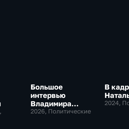
Большое
В кадр
интервью
Натал
й
Владимира
2024
, П
,
Соловьева
2026
, Политические
Роджеру Кеппелю