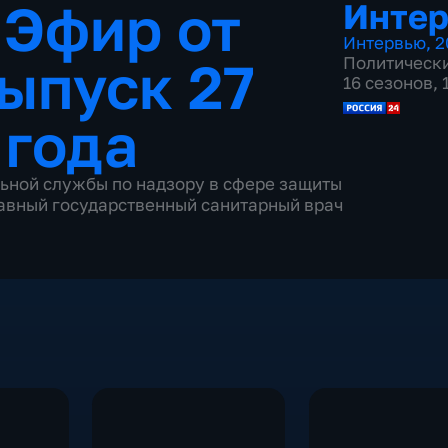
 Эфир от
Инте
Интервью
,
2
ыпуск 27
Политическ
16 сезонов,
 года
ьной службы по надзору в сфере защиты
лавный государственный санитарный врач