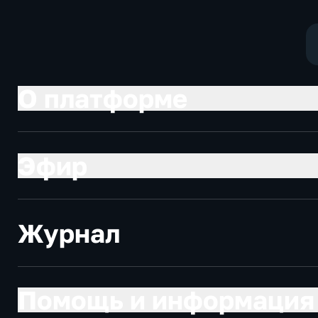
О платформе
Эфир
Журнал
Помощь и информация