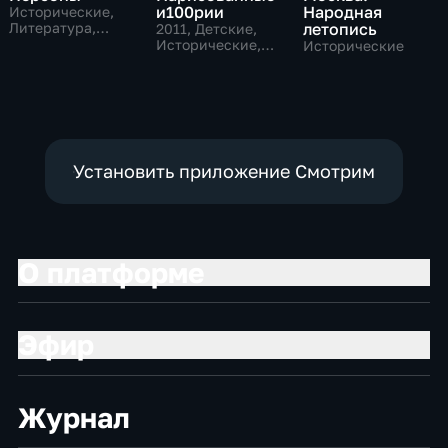
и100рии
Народная
Исторические,
Литература,
летопись
2011
, Детские,
музыкальные
Исторические,
Исторические
образовательные
Установить приложение Смотрим
О платформе
Эфир
Журнал