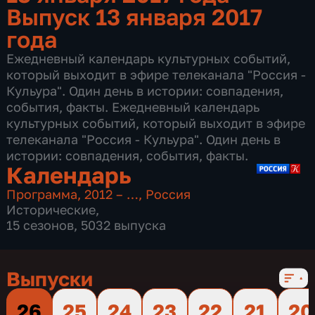
Выпуск 13 января 2017
года
Ежедневный календарь культурных событий,
который выходит в эфире телеканала "Россия -
Кульура". Один день в истории: совпадения,
события, факты. Ежедневный календарь
культурных событий, который выходит в эфире
телеканала "Россия - Кульура". Один день в
истории: совпадения, события, факты.
Календарь
Программа
,
2012 – …
,
Россия
Исторические
,
15 сезонов, 5032 выпуска
Выпуски
26
25
24
23
22
21
20