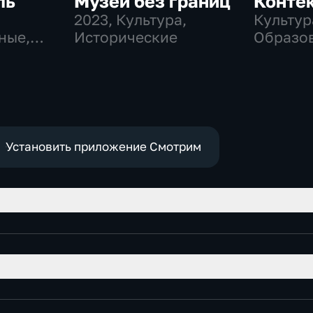
ль
Музеи без границ
Конте
2023
, Культура,
Культур
ные,
Исторические
Образо
Установить приложение Смотрим