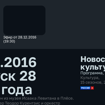
Эфир от 28.12.2016
(19:30)
.2016
Новос
культ
ск 28
Программа
,
Культура
,
15 сезонов,
 года
 из музея Исаака Левитана в Плёсе.
ер Теодор Курентзис и оркестр