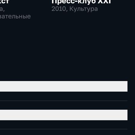
кст
Пресс-клуб ХХI
а,
2010
, Культура
вательные