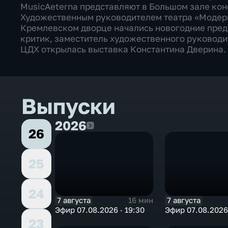
MusicAeterna представляют в Большом зале ко
Художественным руководителем театра «Модерн
Кремлевском дворце начались новогодние пред
критик, заместитель художественного руководи
ЦДХ открылась выставка Константина Дверина.
Выпуски
2026
2026
26
25
24
7 августа
7 августа
16 мин
Эфир 07.08.2026 · 19:30
Эфир 07.08.2026 
23