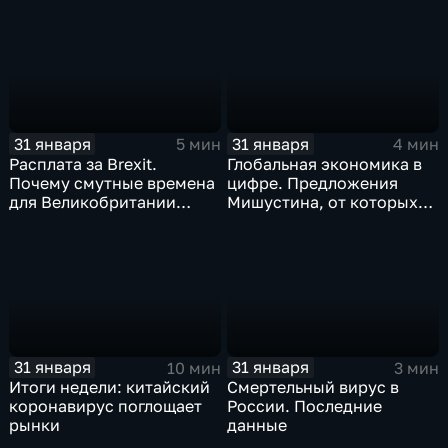
почему месть Китая
станет страшнее вируса
31 января
31 января
5 мин
4 мин
Расплата за Brexit.
Глобальная экономика в
Почему смутные времена
цифре. Предложения
для Великобритании
Мишустина, от которых
только начинаются
ЕАЭС не сможет
отказаться
31 января
31 января
10 мин
3 мин
Итоги недели: китайский
Смертельный вирус в
коронавирус поглощает
России. Последние
рынки
данные