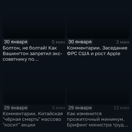
30 января
30 января
5 мин
3 мин
Болтон, не болтай! Как
Комментарии. Заседание
Вашингтон запретил экс-
ФРС США и рост Apple
советнику по
безопасности делиться
воспоминаниями
29 января
29 января
3 мин
13 мин
Комментарии. Китайская
Как изменится
"чёрная смерть" массово
прожиточный минимум.
"косит" акции
Брифинг министра труда
и соцзащиты Антона