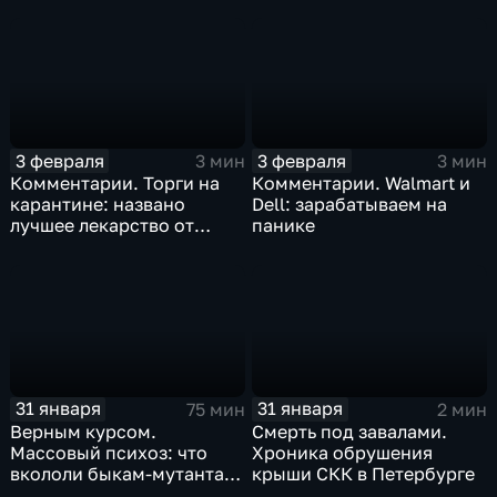
3 февраля
3 февраля
3 мин
3 мин
Комментарии. Торги на
Комментарии. Walmart и
карантине: названо
Dell: зарабатываем на
лучшее лекарство от
панике
коррекции
31 января
31 января
75 мин
2 мин
Верным курсом.
Смерть под завалами.
Массовый психоз: что
Хроника обрушения
вкололи быкам-мутантам,
крыши СКК в Петербурге
когда рухнет доллар и