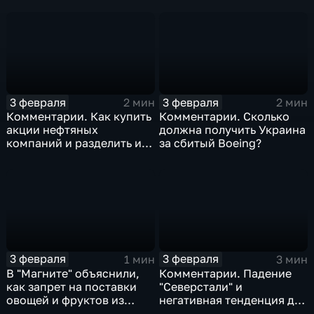
3 февраля
3 февраля
2 мин
2 мин
Комментарии. Как купить
Комментарии. Сколько
акции нефтяных
должна получить Украина
компаний и разделить их
за сбитый Boeing?
доход
3 февраля
3 февраля
1 мин
3 мин
В "Магните" объяснили,
Комментарии. Падение
как запрет на поставки
"Северстали" и
овощей и фруктов из
негативная тенденция для
Китая отразится на ценах
бизнеса Apple