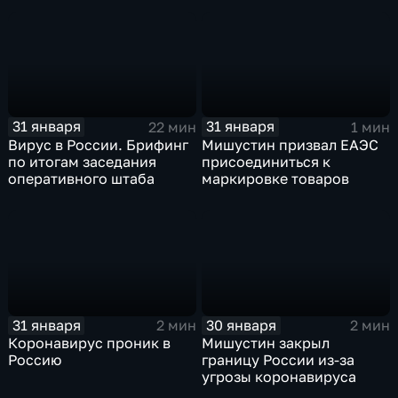
31 января
31 января
22 мин
1 мин
Вирус в России. Брифинг
Мишустин призвал ЕАЭС
по итогам заседания
присоединиться к
оперативного штаба
маркировке товаров
31 января
30 января
2 мин
2 мин
Коронавирус проник в
Мишустин закрыл
Россию
границу России из-за
угрозы коронавируса