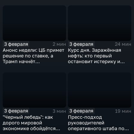
удар
3 февраля
3 февраля
2 мин
24 мин
Анонс недели: ЦБ примет
Курс дня. Заражённая
решение по ставке, а
нефть: кто первый
Трамп начнёт
остановит истерику и
предвыборную гонку
почему ОПЕК лучше не
вмешиваться
3 февраля
3 февраля
3 мин
19 мин
"Черный лебедь": как
Пресс-подход
дорого мировой
руководителей
экономике обойдётся
оперативного штаба по
изоляция Поднебесной
борьбе с коронавирусом