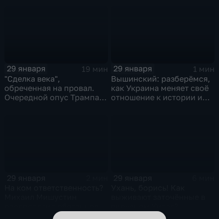
Котякова
29 января
29 января
19 мин
1 мин
"Сделка века",
Вышинский: разберёмся,
обреченная на провал.
как Украина меняет своё
Очередной опус Трампа.
отношение к истории и
Жанр: политическая
почему
фантастика
29 января
29 января
2 мин
6 мин
На ком ответственность?
Ухань, борись! Как
Михаил Мишустин
выживают заточённые в
распределил обязанности
вирусном Китае?
вице-премьеров