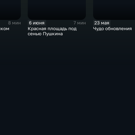
6 июня
23 мая
8 мин
7 мин
ском
Красная площадь под
Чудо обновления
сенью Пушкина