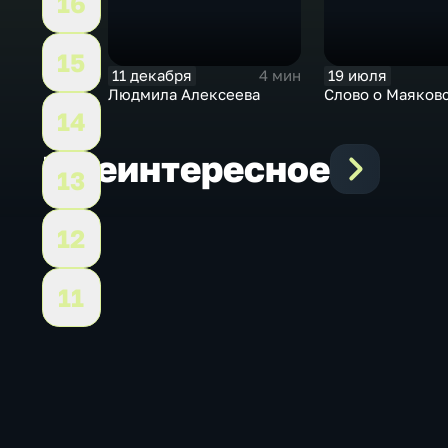
16
15
11 декабря
19 июля
4 мин
Людмила Алексеева
Слово о Маяков
14
Еще
интересное
13
12
11