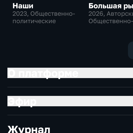
Наши
Большая р
2023
, Общественно-
2026
, Авторск
политические
Общественно
политические
О платформе
Эфир
Журнал