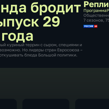
нда бродит
Репли
Программа
Р
ыпуск 29
Общественн
7 сезонов, 
 года
ый куриный террин с сыром, специями и
евозможно. Но лидеры стран Евросоюза –
к откушивать блюда Большой политики.