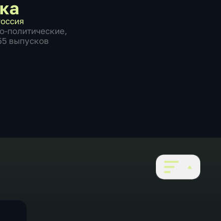
ка
оссия
о-политические
,
755 выпусков