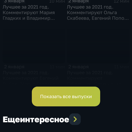
3 января
2 января
10 мин
12 мин
Лучшее за 2021 год.
Лучшее за 2021 год.
Комментируют Мария
Комментируют Ольга
Гладких и Владимир
Скабеева, Евгений Попов
Стогниенко
и Виктор Майгуров
2 января
2 января
11 мин
11 мин
Лучшее за 2021 год.
Лучшее за 2021 год.
Комментируют Евгений
Комментируют
Рыбов, Мария Гладких и
Губерниев, Стогниенко и
Владимир Жириновский
Анна Сень
Показать все выпуски
Еще
интересное