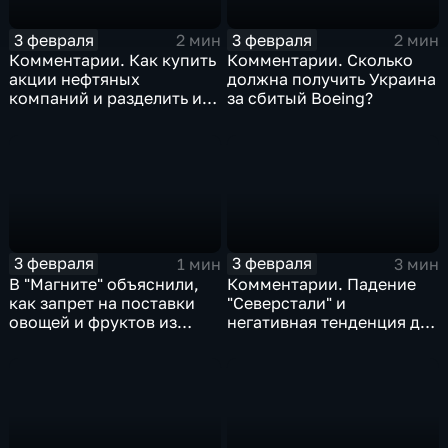
3 февраля
3 февраля
2 мин
2 мин
Комментарии. Как купить
Комментарии. Сколько
акции нефтяных
должна получить Украина
компаний и разделить их
за сбитый Boeing?
доход
3 февраля
3 февраля
1 мин
3 мин
В "Магните" объяснили,
Комментарии. Падение
как запрет на поставки
"Северстали" и
овощей и фруктов из
негативная тенденция для
Китая отразится на ценах
бизнеса Apple