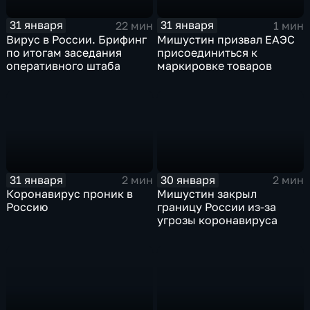
31 января
31 января
22 мин
1 мин
Вирус в России. Брифинг
Мишустин призвал ЕАЭС
по итогам заседания
присоединиться к
оперативного штаба
маркировке товаров
31 января
30 января
2 мин
2 мин
Коронавирус проник в
Мишустин закрыл
Россию
границу России из-за
угрозы коронавируса