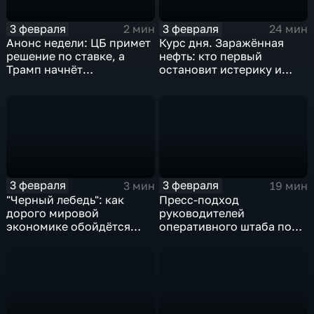
3 февраля
3 февраля
2 мин
24 мин
Анонс недели: ЦБ примет
Курс дня. Заражённая
решение по ставке, а
нефть: кто первый
Трамп начнёт
остановит истерику и
предвыборную гонку
почему ОПЕК лучше не
вмешиваться
3 февраля
3 февраля
3 мин
19 мин
"Черный лебедь": как
Пресс-подход
дорого мировой
руководителей
экономике обойдётся
оперативного штаба по
изоляция Поднебесной
борьбе с коронавирусом