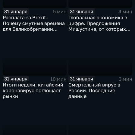
31 января
31 января
5 мин
4 мин
Расплата за Brexit.
Глобальная экономика в
Почему смутные времена
цифре. Предложения
для Великобритании
Мишустина, от которых
только начинаются
ЕАЭС не сможет
отказаться
31 января
31 января
10 мин
3 мин
Итоги недели: китайский
Смертельный вирус в
коронавирус поглощает
России. Последние
рынки
данные