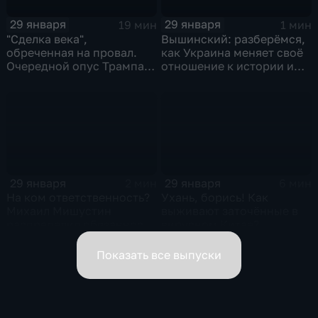
29 января
29 января
19 мин
1 мин
"Сделка века",
Вышинский: разберёмся,
обреченная на провал.
как Украина меняет своё
Очередной опус Трампа.
отношение к истории и
Жанр: политическая
почему
фантастика
29 января
29 января
2 мин
6 мин
На ком ответственность?
Ухань, борись! Как
Михаил Мишустин
выживают заточённые в
распределил обязанности
вирусном Китае?
вице-премьеров
Показать все выпуски