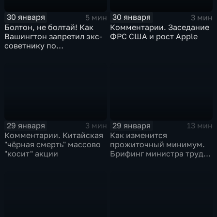
30 января
30 января
5 мин
3 мин
Болтон, не болтай! Как
Комментарии. Заседание
Вашингтон запретил экс-
ФРС США и рост Apple
советнику по
безопасности делиться
воспоминаниями
29 января
29 января
3 мин
13 мин
Комментарии. Китайская
Как изменится
"чёрная смерть" массово
прожиточный минимум.
"косит" акции
Брифинг министра труда
и соцзащиты Антона
Котякова