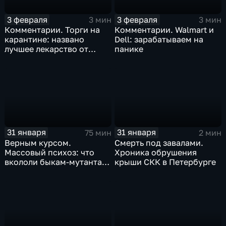
3 февраля
3 февраля
3 мин
3 мин
Комментарии. Торги на
Комментарии. Walmart и
карантине: названо
Dell: зарабатываем на
лучшее лекарство от
панике
коррекции
31 января
31 января
75 мин
2 мин
Верным курсом.
Смерть под завалами.
Массовый психоз: что
Хроника обрушения
вкололи быкам-мутантам,
крыши СКК в Петербурге
когда рухнет доллар и
почему месть Китая
станет страшнее вируса