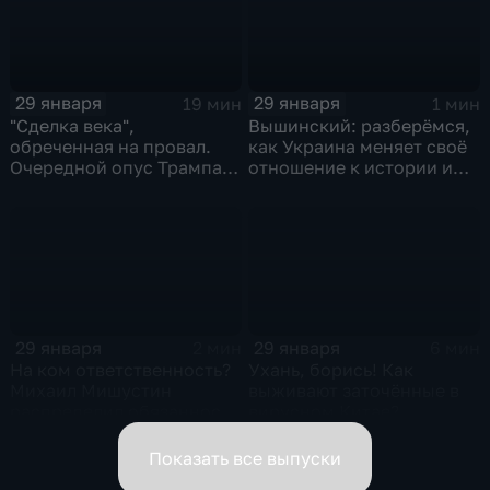
29 января
29 января
19 мин
1 мин
"Сделка века",
Вышинский: разберёмся,
обреченная на провал.
как Украина меняет своё
Очередной опус Трампа.
отношение к истории и
Жанр: политическая
почему
фантастика
29 января
29 января
2 мин
6 мин
На ком ответственность?
Ухань, борись! Как
Михаил Мишустин
выживают заточённые в
распределил обязанности
вирусном Китае?
вице-премьеров
Показать все выпуски