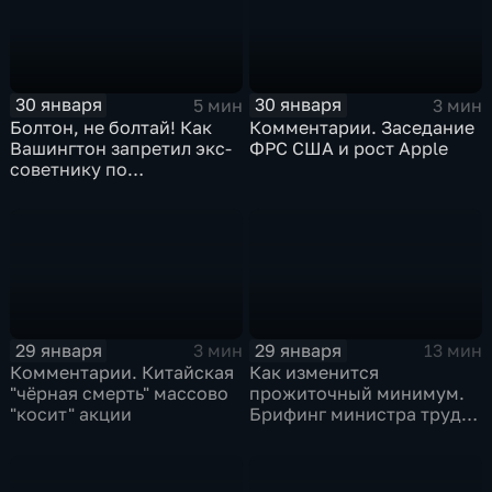
30 января
30 января
5 мин
3 мин
Болтон, не болтай! Как
Комментарии. Заседание
Вашингтон запретил экс-
ФРС США и рост Apple
советнику по
безопасности делиться
воспоминаниями
29 января
29 января
3 мин
13 мин
Комментарии. Китайская
Как изменится
"чёрная смерть" массово
прожиточный минимум.
"косит" акции
Брифинг министра труда
и соцзащиты Антона
Котякова