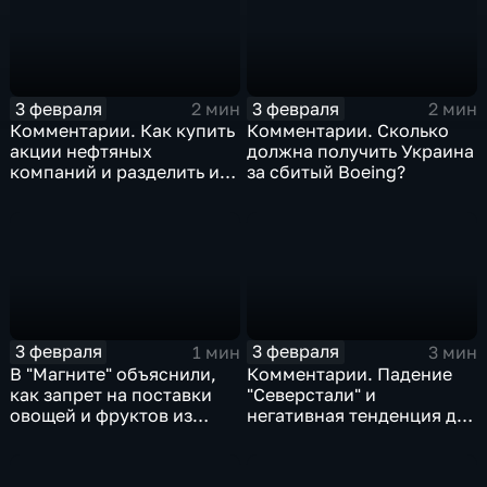
3 февраля
3 февраля
2 мин
2 мин
Комментарии. Как купить
Комментарии. Сколько
акции нефтяных
должна получить Украина
компаний и разделить их
за сбитый Boeing?
доход
3 февраля
3 февраля
1 мин
3 мин
В "Магните" объяснили,
Комментарии. Падение
как запрет на поставки
"Северстали" и
овощей и фруктов из
негативная тенденция для
Китая отразится на ценах
бизнеса Apple