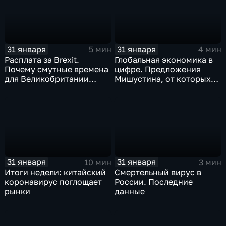
31 января
31 января
5 мин
4 мин
Расплата за Brexit.
Глобальная экономика в
Почему смутные времена
цифре. Предложения
для Великобритании
Мишустина, от которых
только начинаются
ЕАЭС не сможет
отказаться
31 января
31 января
10 мин
3 мин
Итоги недели: китайский
Смертельный вирус в
коронавирус поглощает
России. Последние
рынки
данные