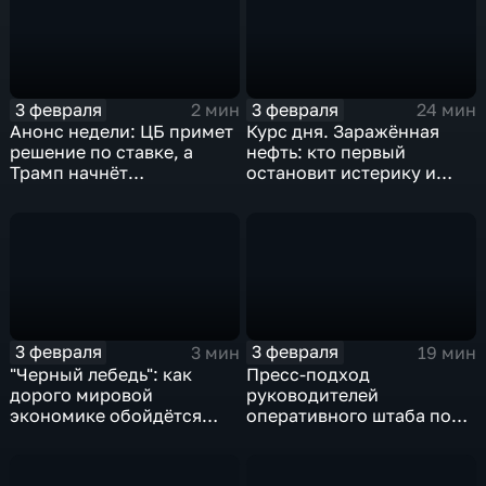
3 февраля
3 февраля
2 мин
24 мин
Анонс недели: ЦБ примет
Курс дня. Заражённая
решение по ставке, а
нефть: кто первый
Трамп начнёт
остановит истерику и
предвыборную гонку
почему ОПЕК лучше не
вмешиваться
3 февраля
3 февраля
3 мин
19 мин
"Черный лебедь": как
Пресс-подход
дорого мировой
руководителей
экономике обойдётся
оперативного штаба по
изоляция Поднебесной
борьбе с коронавирусом