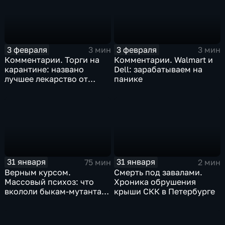
3 февраля
3 февраля
3 мин
3 мин
Комментарии. Торги на
Комментарии. Walmart и
карантине: названо
Dell: зарабатываем на
лучшее лекарство от
панике
коррекции
31 января
31 января
75 мин
2 мин
Верным курсом.
Смерть под завалами.
Массовый психоз: что
Хроника обрушения
вкололи быкам-мутантам,
крыши СКК в Петербурге
когда рухнет доллар и
почему месть Китая
станет страшнее вируса