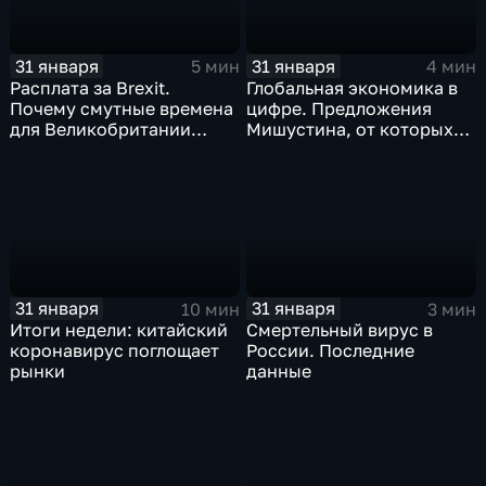
31 января
31 января
5 мин
4 мин
Расплата за Brexit.
Глобальная экономика в
Почему смутные времена
цифре. Предложения
для Великобритании
Мишустина, от которых
только начинаются
ЕАЭС не сможет
отказаться
31 января
31 января
10 мин
3 мин
Итоги недели: китайский
Смертельный вирус в
коронавирус поглощает
России. Последние
рынки
данные