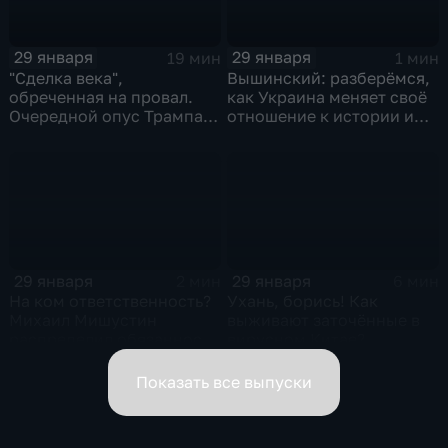
29 января
29 января
19 мин
1 мин
"Сделка века",
Вышинский: разберёмся,
обреченная на провал.
как Украина меняет своё
Очередной опус Трампа.
отношение к истории и
Жанр: политическая
почему
фантастика
29 января
29 января
2 мин
6 мин
На ком ответственность?
Ухань, борись! Как
Михаил Мишустин
выживают заточённые в
распределил обязанности
вирусном Китае?
вице-премьеров
Показать все выпуски