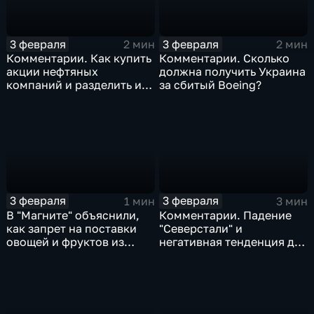
3 февраля
3 февраля
2 мин
2 мин
Комментарии. Как купить
Комментарии. Сколько
акции нефтяных
должна получить Украина
компаний и разделить их
за сбитый Boeing?
доход
3 февраля
3 февраля
1 мин
3 мин
В "Магните" объяснили,
Комментарии. Падение
как запрет на поставки
"Северстали" и
овощей и фруктов из
негативная тенденция для
Китая отразится на ценах
бизнеса Apple