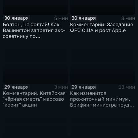
30 января
30 января
5 мин
3 мин
Болтон, не болтай! Как
Комментарии. Заседание
Вашингтон запретил экс-
ФРС США и рост Apple
советнику по
безопасности делиться
воспоминаниями
29 января
29 января
3 мин
13 мин
Комментарии. Китайская
Как изменится
"чёрная смерть" массово
прожиточный минимум.
"косит" акции
Брифинг министра труда
и соцзащиты Антона
Котякова