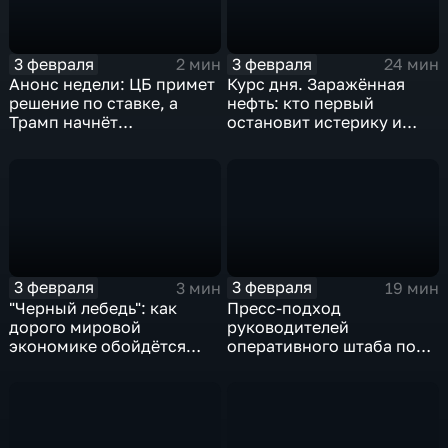
3 февраля
3 февраля
2 мин
24 мин
Анонс недели: ЦБ примет
Курс дня. Заражённая
решение по ставке, а
нефть: кто первый
Трамп начнёт
остановит истерику и
предвыборную гонку
почему ОПЕК лучше не
вмешиваться
3 февраля
3 февраля
3 мин
19 мин
"Черный лебедь": как
Пресс-подход
дорого мировой
руководителей
экономике обойдётся
оперативного штаба по
изоляция Поднебесной
борьбе с коронавирусом