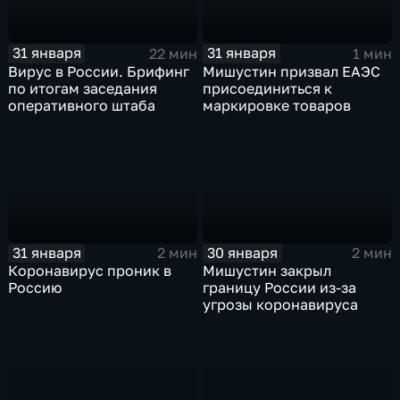
31 января
31 января
22 мин
1 мин
Вирус в России. Брифинг
Мишустин призвал ЕАЭС
по итогам заседания
присоединиться к
оперативного штаба
маркировке товаров
31 января
30 января
2 мин
2 мин
Коронавирус проник в
Мишустин закрыл
Россию
границу России из-за
угрозы коронавируса