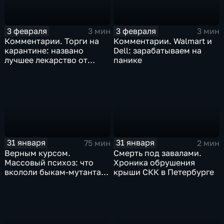
3 февраля
3 февраля
3 мин
3 мин
Комментарии. Торги на
Комментарии. Walmart и
карантине: названо
Dell: зарабатываем на
лучшее лекарство от
панике
коррекции
31 января
31 января
75 мин
2 мин
Верным курсом.
Смерть под завалами.
Массовый психоз: что
Хроника обрушения
вкололи быкам-мутантам,
крыши СКК в Петербурге
когда рухнет доллар и
почему месть Китая
станет страшнее вируса