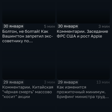
30 января
30 января
5 мин
3 мин
Болтон, не болтай! Как
Комментарии. Заседание
Вашингтон запретил экс-
ФРС США и рост Apple
советнику по
безопасности делиться
воспоминаниями
29 января
29 января
3 мин
13 мин
Комментарии. Китайская
Как изменится
"чёрная смерть" массово
прожиточный минимум.
"косит" акции
Брифинг министра труда
и соцзащиты Антона
Котякова