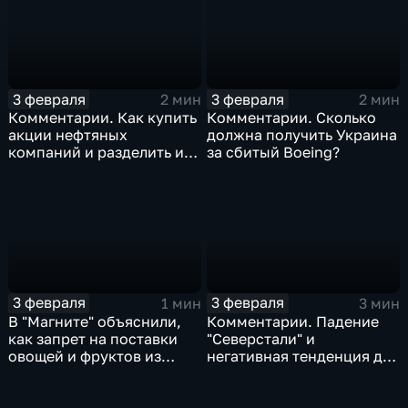
3 февраля
3 февраля
2 мин
2 мин
Комментарии. Как купить
Комментарии. Сколько
акции нефтяных
должна получить Украина
компаний и разделить их
за сбитый Boeing?
доход
3 февраля
3 февраля
1 мин
3 мин
В "Магните" объяснили,
Комментарии. Падение
как запрет на поставки
"Северстали" и
овощей и фруктов из
негативная тенденция для
Китая отразится на ценах
бизнеса Apple