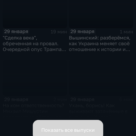
29 января
29 января
19 мин
1 мин
"Сделка века",
Вышинский: разберёмся,
обреченная на провал.
как Украина меняет своё
Очередной опус Трампа.
отношение к истории и
Жанр: политическая
почему
фантастика
29 января
29 января
2 мин
6 мин
На ком ответственность?
Ухань, борись! Как
Михаил Мишустин
выживают заточённые в
распределил обязанности
вирусном Китае?
вице-премьеров
Показать все выпуски