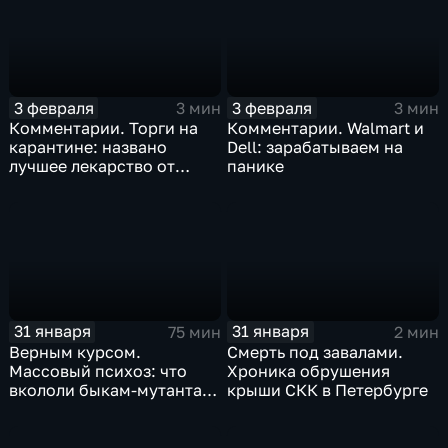
3 февраля
3 февраля
3 мин
3 мин
Комментарии. Торги на
Комментарии. Walmart и
карантине: названо
Dell: зарабатываем на
лучшее лекарство от
панике
коррекции
31 января
31 января
75 мин
2 мин
Верным курсом.
Смерть под завалами.
Массовый психоз: что
Хроника обрушения
вкололи быкам-мутантам,
крыши СКК в Петербурге
когда рухнет доллар и
почему месть Китая
станет страшнее вируса