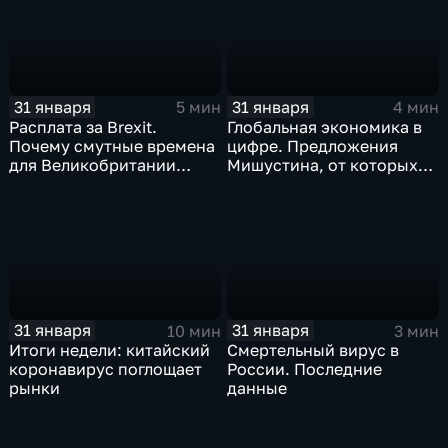
31 января
31 января
5 мин
4 мин
Расплата за Brexit.
Глобальная экономика в
Почему смутные времена
цифре. Предложения
для Великобритании
Мишустина, от которых
только начинаются
ЕАЭС не сможет
отказаться
31 января
31 января
10 мин
3 мин
Итоги недели: китайский
Смертельный вирус в
коронавирус поглощает
России. Последние
рынки
данные