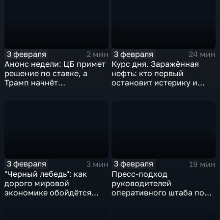
3 февраля
3 февраля
2 мин
24 мин
Анонс недели: ЦБ примет
Курс дня. Заражённая
решение по ставке, а
нефть: кто первый
Трамп начнёт
остановит истерику и
предвыборную гонку
почему ОПЕК лучше не
вмешиваться
3 февраля
3 февраля
3 мин
19 мин
"Черный лебедь": как
Пресс-подход
дорого мировой
руководителей
экономике обойдётся
оперативного штаба по
изоляция Поднебесной
борьбе с коронавирусом