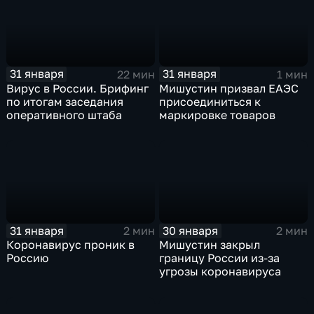
31 января
31 января
22 мин
1 мин
Вирус в России. Брифинг
Мишустин призвал ЕАЭС
по итогам заседания
присоединиться к
оперативного штаба
маркировке товаров
31 января
30 января
2 мин
2 мин
Коронавирус проник в
Мишустин закрыл
Россию
границу России из-за
угрозы коронавируса