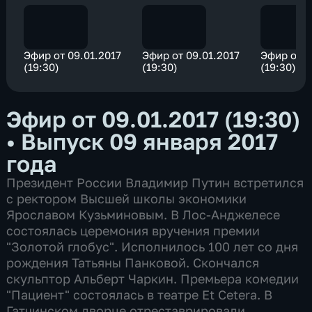
Эфир от 09.01.2017
Эфир от 09.01.2017
Эфир от 0
(19:30)
(19:30)
(19:30)
Эфир от 09.01.2017 (19:30)
•
Выпуск 09 января 2017
года
Президент России Владимир Путин встретился
с ректором Высшей школы экономики
Ярославом Кузьминовым. В Лос-Анджелесе
состоялась церемония вручения премии
"Золотой глобус". Исполнилось 100 лет со дня
рождения Татьяны Панковой. Cкончался
cкульптор Альберт Чаркин. Премьера комедии
"Пациент" состоялась в театре Et Cetera. В
Гатчинском дворце отреставрировали