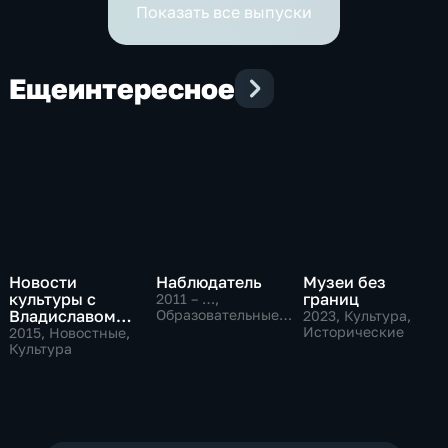
Показать все выпуски
Еще
интересное
Новости
Наблюдатель
Музеи без
культуры с
границ
2011 – …
,
Владиславом
Образовательные,
2023
, Культура,
Культура
Флярковским
Исторические
2015
, Новостные,
Культура