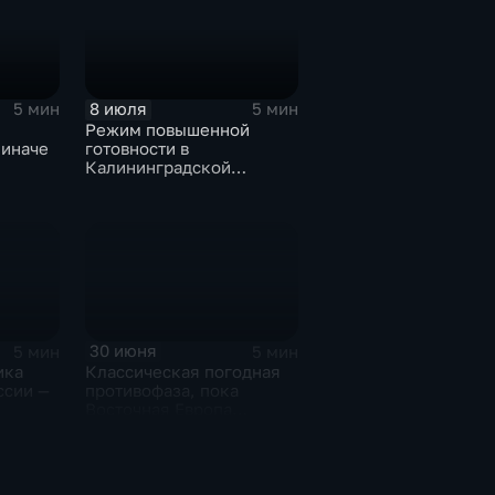
8 июля
5 мин
5 мин
Режим повышенной
 иначе
готовности в
Калининградской
области и угроза
экстремальных ливней в
Центральной России
30 июня
5 мин
5 мин
ика
Классическая погодная
ссии —
противофаза, пока
Восточная Европа
плавится от зноя, Урал
тонет