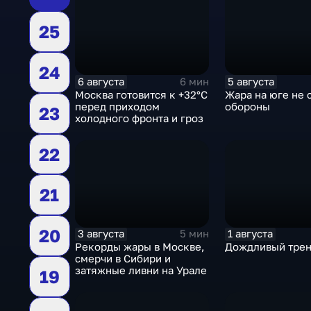
25
24
6 августа
5 августа
6 мин
Москва готовится к +32°C
Жара на юге не 
перед приходом
обороны
23
холодного фронта и гроз
22
21
20
3 августа
1 августа
5 мин
Рекорды жары в Москве,
Дождливый тре
смерчи в Сибири и
затяжные ливни на Урале
19