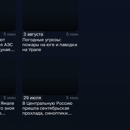
3 августа
5 мин
6 мин
ют
Погодные угрозы:
ия АЭС
пожары на юге и паводки
уная,
на Урале
ступает
29 июля
5 мин
5 мин
 Ямале
В Центральную Россию
го зноя
пришла сентябрьская
р
прохлада, синоптики
пления
прогнозируют затяжные
дожди