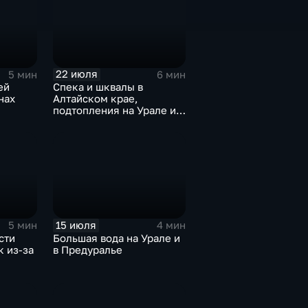
22 июля
5 мин
6 мин
ей
Спека и шквалы в
нах
Алтайском крае,
подтопления на Урале и
сентябрьская прохлада в
Петербурге
15 июля
5 мин
4 мин
сти
Большая вода на Урале и
 из-за
в Предуралье