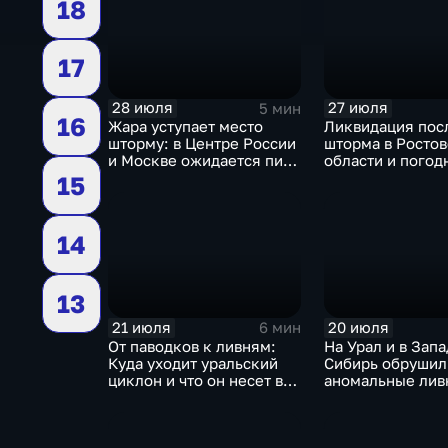
18
17
28 июля
27 июля
5 мин
16
Жара уступает место
Ликвидация пос
шторму: в Центре России
шторма в Росто
и Москве ожидается пик
области и погод
ненастья
качели в Центра
15
России
14
13
21 июля
20 июля
6 мин
От паводков к ливням:
На Урал и в Зап
Куда уходит уральский
Сибирь обрушил
циклон и что он несет в
аномальные ливн
Москву
европейской ча
России ожидает
потепление