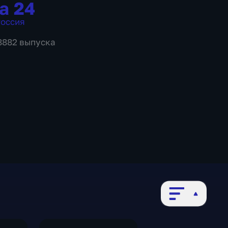
а 24
оссия
 8882 выпуска