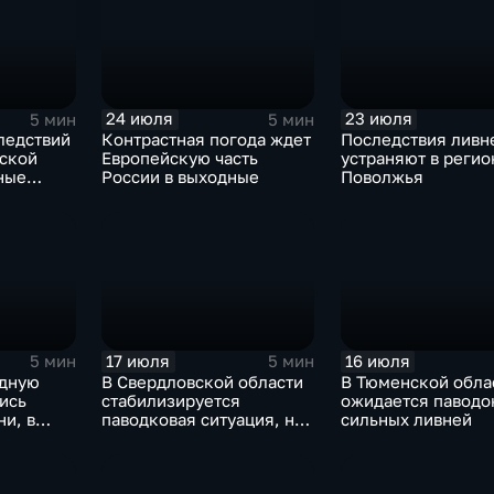
24 июля
23 июля
5 мин
5 мин
ледствий
Контрастная погода ждет
Последствия ливн
вской
Европейскую часть
устраняют в регио
ные
России в выходные
Поволжья
льной
17 июля
16 июля
5 мин
5 мин
адную
В Свердловской области
В Тюменской обла
ись
стабилизируется
ожидается паводок
и, в
паводковая ситуация, но
сильных ливней
сти
синоптики вновь
ся
прогнозируют ливни