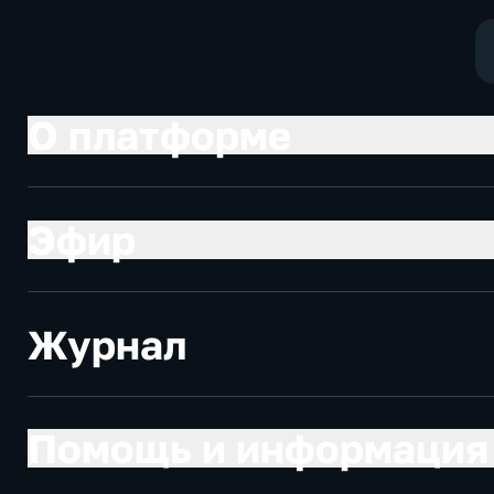
экономически
О платформе
Эфир
Журнал
Помощь и информация