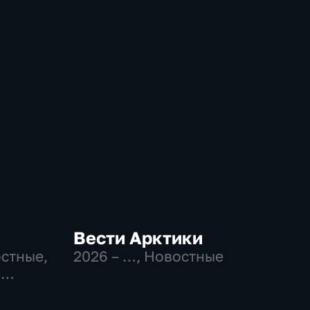
Вести Арктики
остные,
2026 – …
, Новостные
-
,