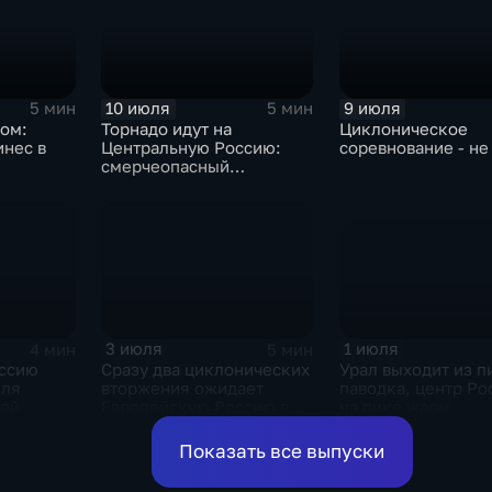
10 июля
9 июля
5 мин
5 мин
ром:
Торнадо идут на
Циклоническое
инес в
Центральную Россию:
соревнование - не
смерчеопасный
холодный фронт ударит
по Москве и Туле
1 июля
3 июля
4 мин
5 мин
Урал выходит из п
ссию
Сразу два циклонических
паводка, центр Ро
еля
вторжения ожидает
на пике жары
дей
Европейскую Россию в
оставшиеся дни недели
Показать все выпуски