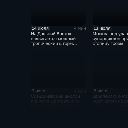
14 июля
13 июля
4 мин
На Дальний Восток
Москва под уда
надвигается мощный
суперциклон пр
тропический шторм
столицу грозы
"Гави"
7 июля
6 июля
4 мин
Скандинавский циклон
Европейскую Ро
принес в Центральную
ждёт целая нед
Россию пик похолодания
проливных дож
и ливни