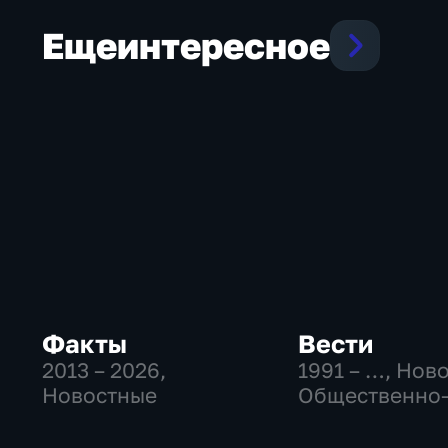
Еще
интересное
Факты
Вести
2013 – 2026
,
1991 – …
, Нов
Новостные
Общественно
политические
социально-