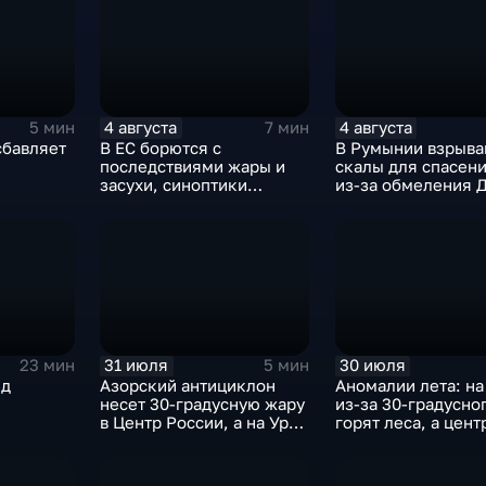
4 августа
4 августа
5 мин
7 мин
сбавляет
В ЕС борются с
В Румынии взрыва
последствиями жары и
скалы для спасен
засухи, синоптики
из-за обмеления Д
предупреждают об
пока к России под
усилении зноя в России
аномальная жара
31 июля
30 июля
23 мин
5 мин
нд
Азорский антициклон
Аномалии лета: на
несет 30-градусную жару
из-за 30-градусно
в Центр России, а на Урал
горят леса, а цент
— ливни
России ждет поте