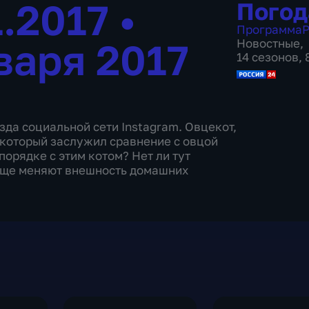
1.2017
•
Погод
Программа
Р
варя 2017
Новостные
,
14 сезонов,
да социальной сети Instagram. Овцекот,
 который заслужил сравнение с овцой
порядке с этим котом? Нет ли тут
обще меняют внешность домашних