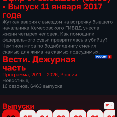
•
Выпуск 11 января 2017
года
Жуткая авария с выездом на встречку бывшего
начальника Кемеровского ГИБДД унесла
жизни четырех человек. Как помощник
федерального судьи превратилась в убийцу?
Чемпион мира по бодибилдингу сменил
скамью для жима на скамью подсудимых.
Вести. Дежурная
часть
Программа
,
2011 – 2026
,
Россия
Новостные
,
16 сезонов, 6463 выпуска
Выпуски