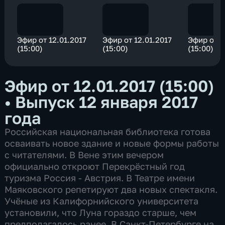
Эфир от 12.01.2017
Эфир от 12.01.2017
Эфир от 1
(15:00)
(15:00)
(15:00)
Эфир от 12.01.2017 (15:00)
•
Выпуск 12 января 2017
года
Российская национальная библиотека готова
осваивать новое здание и новые формы работы
с читателями. В Вене этим вечером
официально откроют Перекрёстный год
туризма Россия - Австрия. В Театре имени
Маяковского репетируют два новых спектакля.
Учёные из Калифорнийского университета
установили, что Луна гораздо старше, чем
предполагалось ранее. В Санкт-Петербурге на