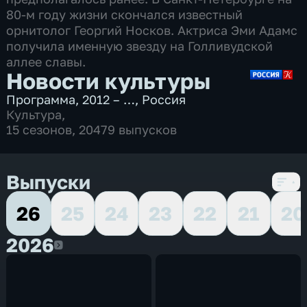
80-м году жизни скончался известный
орнитолог Георгий Носков. Актриса Эми Адамс
получила именную звезду на Голливудской
аллее славы.
Новости культуры
Программа
,
2012 – …
,
Россия
Культура
,
15 сезонов, 20479 выпусков
Выпуски
26
25
24
23
22
21
20
2026
2026