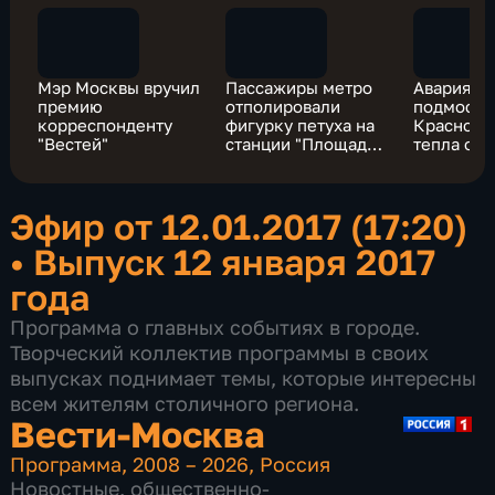
Мэр Москвы вручил
Пассажиры метро
Авария в
премию
отполировали
подмоско
корреспонденту
фигурку петуха на
Красного
"Вестей"
станции "Площадь
тепла ост
Революции"
тысяч че
Эфир от 12.01.2017 (17:20)
•
Выпуск 12 января 2017
года
Программа о главных событиях в городе.
Творческий коллектив программы в своих
выпусках поднимает темы, которые интересны
всем жителям столичного региона.
Вести-Москва
Программа
,
2008 – 2026
,
Россия
Новостные
,
общественно-