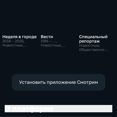
Неделя в городе
Вести
Специальный
репортаж
2018 – 2026
,
1991 – …
,
Новостные,
Новостные,
Новостные,
Общество,
Общественно-
Общественно-
общественно-
политические,
политические,
политические
социально-
социально-
экономические
экономические
Установить приложение Смотрим
О платформе