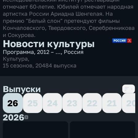
отмечает 60-летие. Юбилей отмечает народная
артистка России Ариадна Шенгелая. На
премию "Белый слон" претендуют фильмы
Кончаловского, Твердовского, Серебренникова
и Сокурова.
Новости культуры
Программа
,
2012 – …
,
Россия
Культура
,
15 сезонов, 20484 выпуска
Выпуски
26
25
24
23
22
21
20
2026
2026