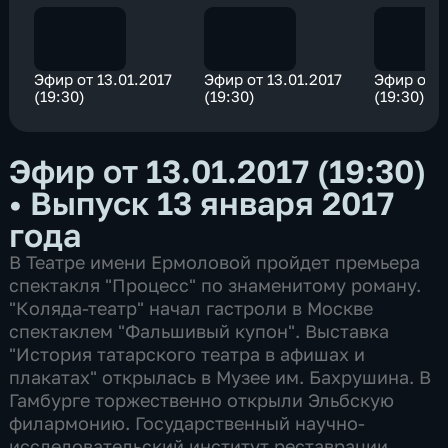
Эфир от 13.01.2017
Эфир от 13.01.2017
Эфир от 1
(19:30)
(19:30)
(19:30)
Эфир от 13.01.2017 (19:30)
•
Выпуск 13 января 2017
года
В Театре имени Ермоловой пройдет премьера
спектакля "Процесс" по знаменитому роману.
"Коляда-театр" начал гастроли в Москве
спектаклем "Фальшивый купон". Выставка
"История татарского театра в афишах и
плакатах" открылась в Музее им. Бахрушина. В
Гамбурге торжественно открыли Эльбскую
филармонию. Государственный научно-
исследовательский институт реставрации