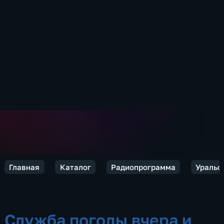
Главная
Каталог
Радиопрограмма
Уральс
Служба погоды вчера и