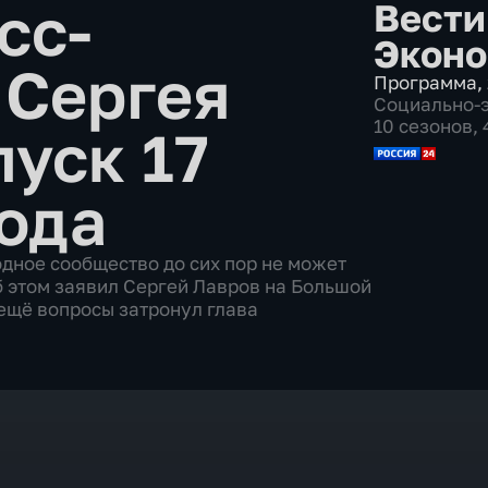
сс-
Вести
Эконо
 Сергея
Программа
,
Социально-
10 сезонов,
уск 17
года
дное сообщество до сих пор не может
б этом заявил Сергей Лавров на Большой
 ещё вопросы затронул глава