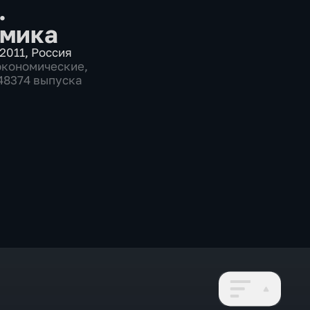
.
мика
2011
,
Россия
экономические
,
 48374 выпуска