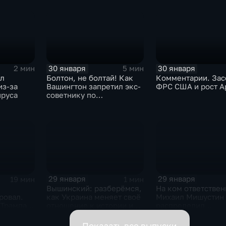
30 января
30 января
2 мин
5 мин
ыл
Болтон, не болтай! Как
Комментарии. Зас
из-за
Вашингтон запретил экс-
ФРС США и рост A
ируса
советнику по
безопасности делиться
воспоминаниями
29 января
29 января
19 мин
1 мин
Вышинский: разберёмся,
На ком ответствен
ровал.
как Украина меняет своё
Михаил Мишустин
 Трампа.
отношение к истории и
распределил
ская
почему
обязанности вице-
премьеров