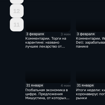
12
11
3 февраля
3 февраля
3 мин
Комментарии. Торги на
Комментарии. W
карантине: названо
Dell: зарабатыв
лучшее лекарство от
панике
коррекции
31 января
31 января
4 мин
Глобальная экономика в
Итоги недели: к
цифре. Предложения
коронавирус по
Мишустина, от которых
рынки
ЕАЭС не сможет