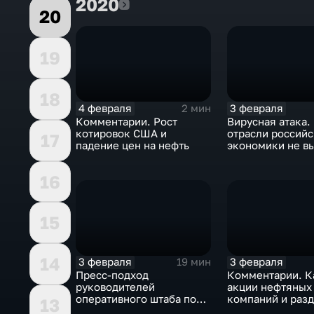
2020
2020
20
19
18
4 февраля
3 февраля
2 мин
Комментарии. Рост
Вирусная атака.
котировок США и
отрасли россий
17
падение цен на нефть
экономики не в
удар
16
15
14
3 февраля
3 февраля
19 мин
Пресс-подход
Комментарии. К
руководителей
акции нефтяных
оперативного штаба по
компаний и разд
13
борьбе с коронавирусом
доход