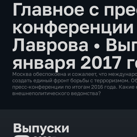
Главное с пре
конференции
Лаврова
•
Вып
января 2017 
Москва обеспокоена и сожалеет, что междунаро
создать единый фронт борьбы с терроризмом. О
пресс-конференции по итогам 2016 года. Какие
внешнеполитического ведомства?
Выпуски