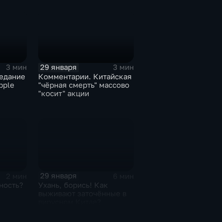
29 января
3 мин
3 мин
едание
Комментарии. Китайская
pple
"чёрная смерть" массово
"косит" акции
29 января
2 мин
6 мин
ность?
Ухань, борись! Как
выживают заточённые в
вирусном Китае?