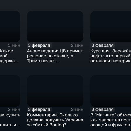
3 февраля
3 февраля
5 мин
2 мин
 Какие
Анонс недели: ЦБ примет
Курс дня. Заражё
ской
решение по ставке, а
нефть: кто первый
ыдержат
Трамп начнёт
остановит истерик
предвыборную гонку
почему ОПЕК лучш
вмешиваться
3 февраля
3 февраля
2 мин
2 мин
ак купить
Комментарии. Сколько
В "Магните" объяс
должна получить Украина
как запрет на пос
елить их
за сбитый Boeing?
овощей и фруктов
Китая отразится н