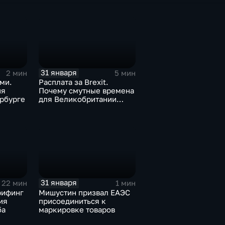
31 января
2 мин
5 мин
ми.
Расплата за Brexit.
ия
Почему смутные времена
рбурге
для Великобритании
только начинаются
31 января
22 мин
1 мин
рифинг
Мишустин призвал ЕАЭС
ия
присоединиться к
ба
маркировке товаров