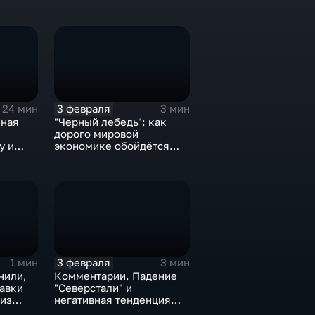
3 февраля
24 мин
3 мин
нная
"Черный лебедь": как
дорого мировой
у и
экономике обойдётся
е не
изоляция Поднебесной
3 февраля
1 мин
3 мин
нили,
Комментарии. Падение
тавки
"Северстали" и
 из
негативная тенденция
а ценах
для бизнеса Apple