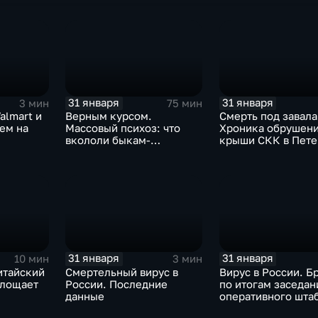
31 января
31 января
3 мин
75 мин
almart и
Верным курсом.
Смерть под завала
аем на
Массовый психоз: что
Хроника обрушен
вкололи быкам-
крыши СКК в Пете
мутантам, когда рухнет
доллар и почему месть
Китая станет страшнее
вируса
31 января
31 января
10 мин
3 мин
итайский
Смертельный вирус в
Вирус в России. Б
глощает
России. Последние
по итогам заседан
данные
оперативного шта