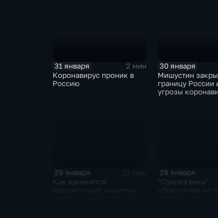
отказаться
31 января
30 января
2 мин
Коронавирус проник в
Мишустин закр
Россию
границу России 
угрозы коронав
29 января
29 января
13 мин
Как изменится
"Сделка века",
прожиточный минимум.
обреченная на п
Брифинг министра труда
Очередной опус
и соцзащиты Антона
Жанр: политиче
Котякова
фантастика