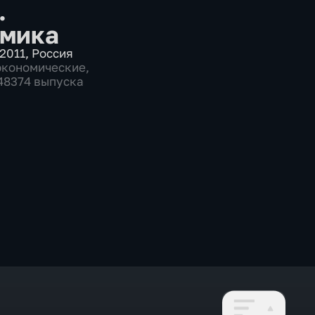
.
мика
2011
,
Россия
экономические
,
 48374 выпуска