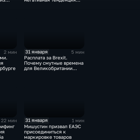
а ценах
для бизнеса Apple
31 января
2 мин
5 мин
ми.
Расплата за Brexit.
ия
Почему смутные времена
рбурге
для Великобритании
только начинаются
31 января
22 мин
1 мин
рифинг
Мишустин призвал ЕАЭС
ия
присоединиться к
ба
маркировке товаров