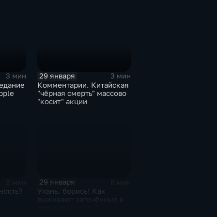
29 января
3 мин
3 мин
едание
Комментарии. Китайская
pple
"чёрная смерть" массово
"косит" акции
29 января
2 мин
6 мин
ность?
Ухань, борись! Как
выживают заточённые в
вирусном Китае?