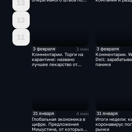
13
борьбе с коронавирусом
доход
12
11
3 февраля
3 февраля
3 мин
Комментарии. Торги на
Комментарии. W
карантине: названо
Dell: зарабатыв
лучшее лекарство от
панике
коррекции
31 января
31 января
4 мин
Глобальная экономика в
Итоги недели: к
цифре. Предложения
коронавирус по
Мишустина, от которых
рынки