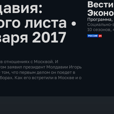
давия:
Вести
Эконо
ого листа
•
Программа
,
Социально-
10 сезонов,
варя 2017
в отношениях с Москвой. И
этом заявил президент Молдавии Игорь
том, что первым делом он поедет в
борах. Как его встретили в Москве и о