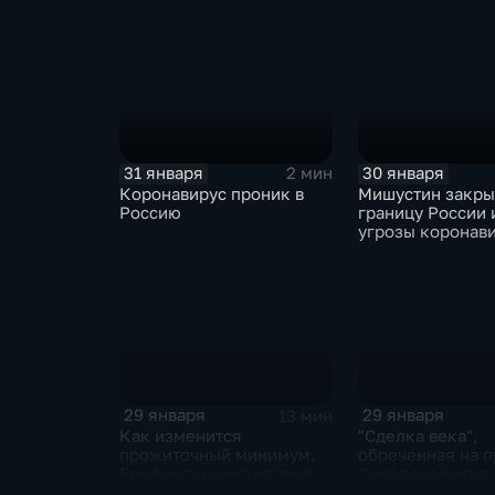
ЕАЭС не сможет
отказаться
31 января
30 января
2 мин
Коронавирус проник в
Мишустин закр
Россию
границу России 
угрозы коронав
29 января
29 января
13 мин
Как изменится
"Сделка века",
прожиточный минимум.
обреченная на п
Брифинг министра труда
Очередной опус
и соцзащиты Антона
Жанр: политиче