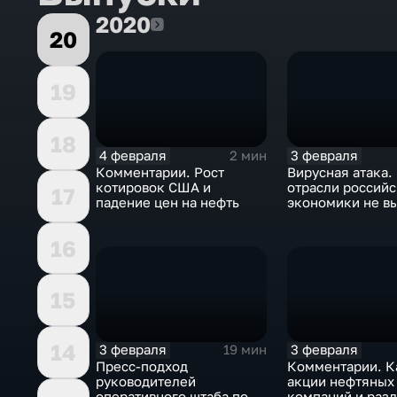
2020
2020
20
19
18
4 февраля
3 февраля
2 мин
Комментарии. Рост
Вирусная атака.
котировок США и
отрасли россий
17
падение цен на нефть
экономики не в
удар
16
15
14
3 февраля
3 февраля
19 мин
Пресс-подход
Комментарии. К
руководителей
акции нефтяных
оперативного штаба по
компаний и разд