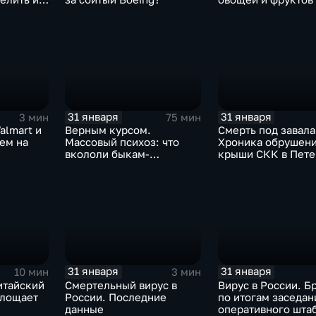
Китая отразится н
31 января
31 января
3 мин
75 мин
almart и
Верным курсом.
Смерть под завала
аем на
Массовый психоз: что
Хроника обрушен
вкололи быкам-
крыши СКК в Пете
мутантам, когда рухнет
доллар и почему месть
Китая станет страшнее
вируса
31 января
31 января
10 мин
3 мин
итайский
Смертельный вирус в
Вирус в России. Б
глощает
России. Последние
по итогам заседан
данные
оперативного шта