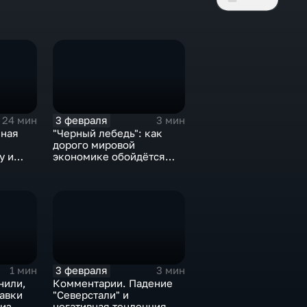
3 февраля
24 мин
3 мин
нная
"Черный лебедь": как
дорого мировой
у и
экономике обойдётся
е не
изоляция Поднебесной
3 февраля
1 мин
3 мин
нили,
Комментарии. Падение
тавки
"Северстали" и
 из
негативная тенденция