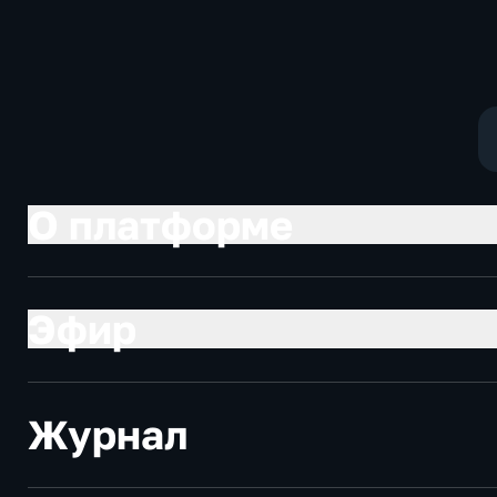
Котякова
фантастика
О платформе
Эфир
Журнал