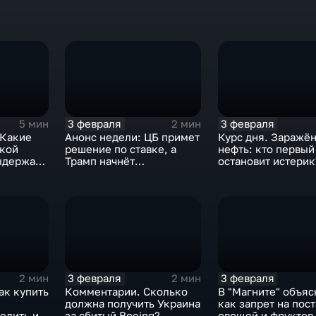
3 февраля
3 февраля
5 мин
2 мин
 Какие
Анонс недели: ЦБ примет
Курс дня. Заражё
ской
решение по ставке, а
нефть: кто первый
ыдержат
Трамп начнёт
остановит истерик
предвыборную гонку
почему ОПЕК лучш
вмешиваться
3 февраля
3 февраля
2 мин
2 мин
ак купить
Комментарии. Сколько
В "Магните" объяс
должна получить Украина
как запрет на пос
елить их
за сбитый Boeing?
овощей и фруктов