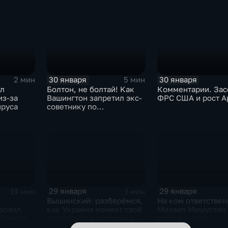
30 января
30 января
2 мин
5 мин
ыл
Болтон, не болтай! Как
Комментарии. Зас
из-за
Вашингтон запретил экс-
ФРС США и рост A
ируса
советнику по
безопасности делиться
воспоминаниями
29 января
29 января
19 мин
1 мин
Вышинский: разберёмся,
На ком ответствен
ровал.
как Украина меняет своё
Михаил Мишустин
 Трампа.
отношение к истории и
распределил
ская
почему
обязанности вице-