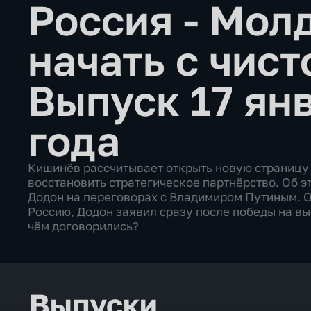
Россия - Мол
начать с чист
Выпуск 17 ян
года
Кишинёв рассчитывает открыть новую страницу 
восстановить стратегическое партнёрство. Об 
Додон на переговорах с Владимиром Путиным. О 
Россию, Додон заявил сразу после победы на вы
чём договорились?
Выпуски