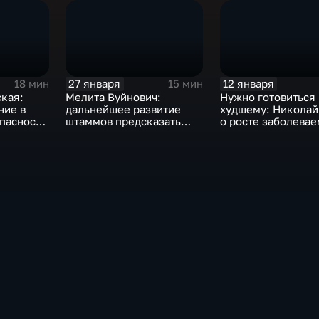
27 января
12 января
18 мин
15 мин
кая:
Мелита Вуйнович:
Нужно готовиться 
ние в
дальнейшее развитие
худшему: Николай
пасности
штаммов предсказать
о росте заболевае
ое
невозможно
ковидом