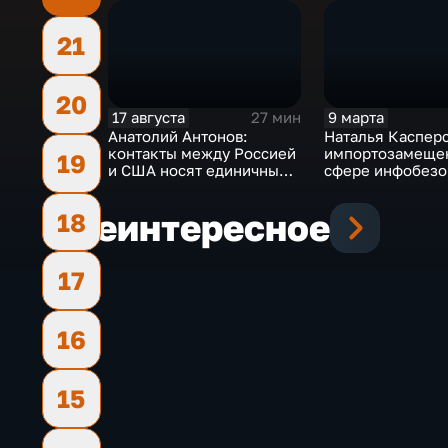
21
20
17 августа
9 марта
27 мин
Анатолий Антонов:
Наталья Касперс
контакты между Россией
импортозамеще
19
и США носят единичный
сфере инфобезо
характер
в РФ почти полн
Еще
интересное
18
17
16
15