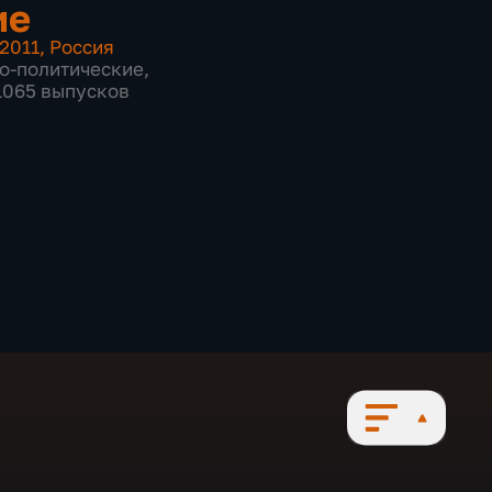
ие
2011
,
Россия
о-политические
,
 1065 выпусков