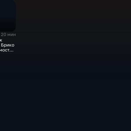
20 мин
к
 Брико
мости