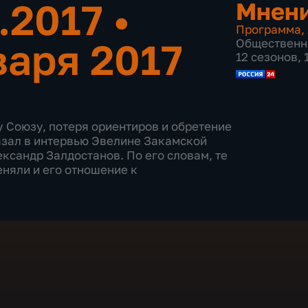
1.2017
•
Мнен
Программа
,
варя 2017
Общественн
12 сезонов,
у Союзу, потеря ориентиров и обретение
казал в интервью Эвелине Закамской
ксандр Залдостанов. По его словам, те
еняли и его отношение к