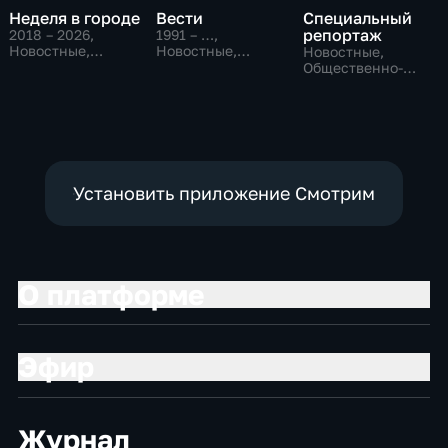
Неделя в городе
Вести
Специальный
репортаж
2018 – 2026
,
1991 – …
,
Новостные,
Новостные,
Новостные,
Общество,
Общественно-
Общественно-
общественно-
политические,
политические,
политические
социально-
социально-
экономические
экономические
Установить приложение Смотрим
О платформе
Эфир
Журнал