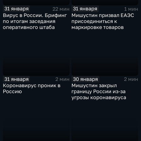
31 января
31 января
22 мин
1 мин
Вирус в России. Брифинг
Мишустин призвал ЕАЭС
по итогам заседания
присоединиться к
оперативного штаба
маркировке товаров
31 января
30 января
2 мин
2 мин
Коронавирус проник в
Мишустин закрыл
Россию
границу России из-за
угрозы коронавируса