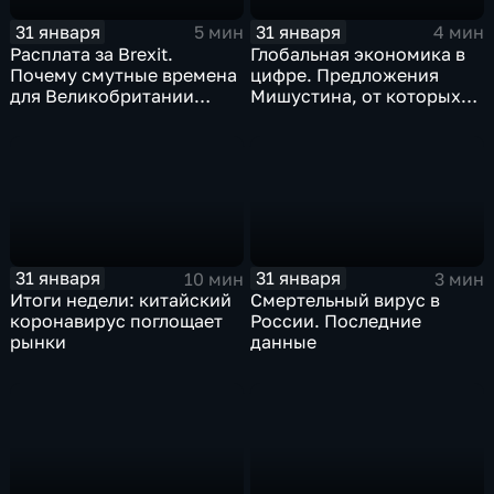
31 января
31 января
5 мин
4 мин
Расплата за Brexit.
Глобальная экономика в
Почему смутные времена
цифре. Предложения
для Великобритании
Мишустина, от которых
только начинаются
ЕАЭС не сможет
отказаться
31 января
31 января
10 мин
3 мин
Итоги недели: китайский
Смертельный вирус в
коронавирус поглощает
России. Последние
рынки
данные