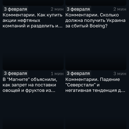
3 февраля
3 февраля
2 мин
2 мин
Комментарии. Как купить
Комментарии. Сколько
акции нефтяных
должна получить Украина
компаний и разделить их
за сбитый Boeing?
доход
3 февраля
3 февраля
1 мин
3 мин
В "Магните" объяснили,
Комментарии. Падение
как запрет на поставки
"Северстали" и
овощей и фруктов из
негативная тенденция для
Китая отразится на ценах
бизнеса Apple