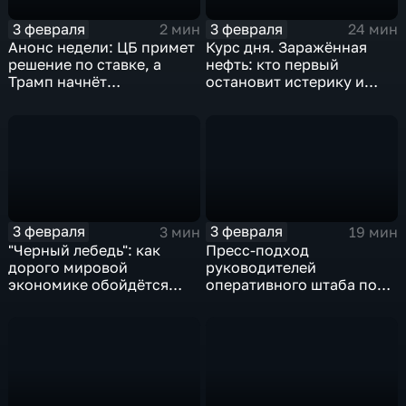
3 февраля
3 февраля
2 мин
24 мин
Анонс недели: ЦБ примет
Курс дня. Заражённая
решение по ставке, а
нефть: кто первый
Трамп начнёт
остановит истерику и
предвыборную гонку
почему ОПЕК лучше не
вмешиваться
3 февраля
3 февраля
3 мин
19 мин
"Черный лебедь": как
Пресс-подход
дорого мировой
руководителей
экономике обойдётся
оперативного штаба по
изоляция Поднебесной
борьбе с коронавирусом