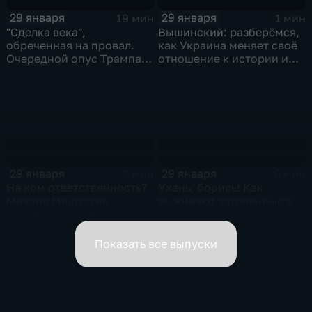
29 января
29 января
19 мин
1 мин
"Сделка века",
Вышинский: разберёмся,
обреченная на провал.
как Украина меняет своё
Очередной опус Трампа.
отношение к истории и
Жанр: политическая
почему
фантастика
29 января
29 января
2 мин
6 мин
На ком ответственность?
Ухань, борись! Как
Михаил Мишустин
выживают заточённые в
распределил обязанности
вирусном Китае?
вице-премьеров
Показать все выпуски