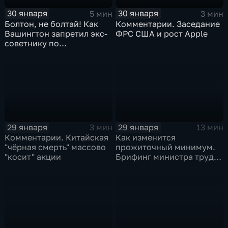
30 января
30 января
5 мин
3 мин
Болтон, не болтай! Как
Комментарии. Заседание
Вашингтон запретил экс-
ФРС США и рост Apple
советнику по
безопасности делиться
воспоминаниями
29 января
29 января
3 мин
13 мин
Комментарии. Китайская
Как изменится
"чёрная смерть" массово
прожиточный минимум.
"косит" акции
Брифинг министра труда
и соцзащиты Антона
Котякова