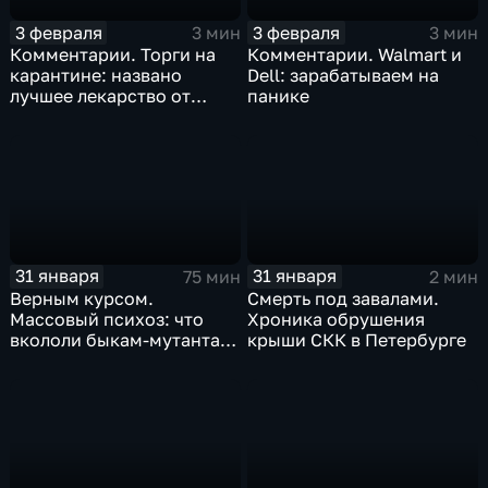
3 февраля
3 февраля
3 мин
3 мин
Комментарии. Торги на
Комментарии. Walmart и
карантине: названо
Dell: зарабатываем на
лучшее лекарство от
панике
коррекции
31 января
31 января
75 мин
2 мин
Верным курсом.
Смерть под завалами.
Массовый психоз: что
Хроника обрушения
вкололи быкам-мутантам,
крыши СКК в Петербурге
когда рухнет доллар и
почему месть Китая
станет страшнее вируса