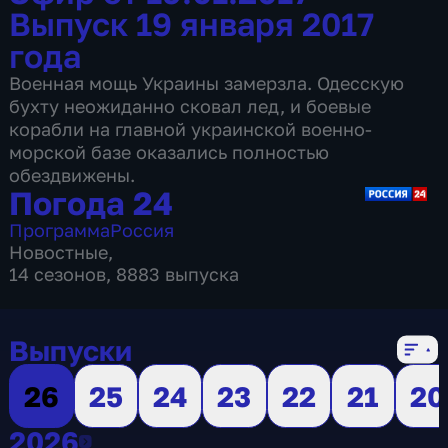
Выпуск 19 января 2017
года
Военная мощь Украины замерзла. Одесскую
бухту неожиданно сковал лед, и боевые
корабли на главной украинской военно-
морской базе оказались полностью
обездвижены.
Погода 24
Программа
Россия
Новостные
,
14 сезонов, 8883 выпуска
Выпуски
26
25
24
23
22
21
20
2026
2026