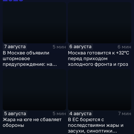
7 августа
6 августа
5 мин
6 мин
В Москве объявили
Москва готовится к +32°C
штормовое
перед приходом
предупреждение: на
холодного фронта и гроз
столицу надвигаются
грозы, ливни с градом и
шквалистый ветер
5 августа
4 августа
5 мин
7 мин
Жара на юге не сбавляет
В ЕС борются с
обороны
последствиями жары и
засухи, синоптики