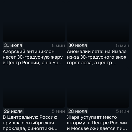
31 июля
30 июля
5 мин
5 мин
Азорский антициклон
Аномалии лета: на Ямале
несет 30-градусную жару
из-за 30-градусного зноя
в Центр России, а на Урал
горят леса, а центр
— ливни
России ждет потепления
29 июля
28 июля
5 мин
5 мин
В Центральную Россию
Жара уступает место
пришла сентябрьская
шторму: в Центре России
прохлада, синоптики
и Москве ожидается пик