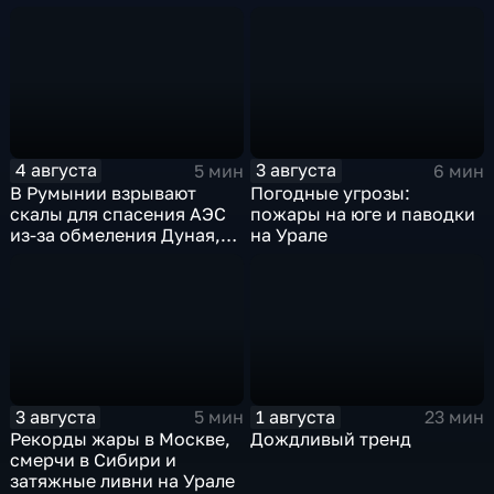
предупреждают об
усилении зноя в России
4 августа
3 августа
5 мин
6 мин
В Румынии взрывают
Погодные угрозы:
скалы для спасения АЭС
пожары на юге и паводки
из-за обмеления Дуная,
на Урале
пока к России подступает
аномальная жара
3 августа
1 августа
5 мин
23 мин
Рекорды жары в Москве,
Дождливый тренд
смерчи в Сибири и
затяжные ливни на Урале