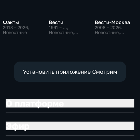
Факты
Вести
Вести-Москва
2013 – 2026
,
1991 – …
,
2008 – 2026
,
Новостные
Новостные,
Новостные,
Общественно-
Общественно-
политические,
политические,
социально-
социально-
экономические
экономические
Установить приложение Смотрим
О платформе
Эфир