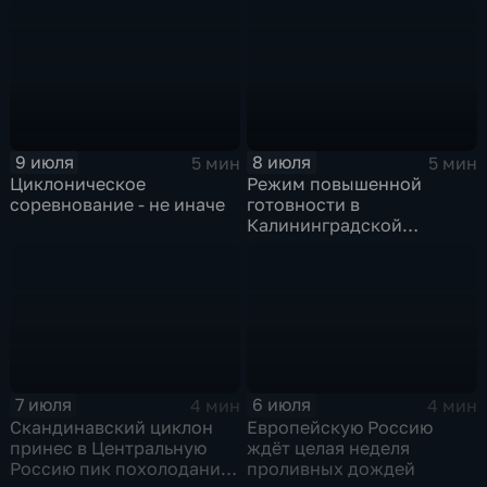
холодный фронт ударит
по Москве и Туле
9 июля
8 июля
5 мин
5 мин
Циклоническое
Режим повышенной
соревнование - не иначе
готовности в
Калининградской
области и угроза
экстремальных ливней в
Центральной России
7 июля
6 июля
4 мин
4 мин
Скандинавский циклон
Европейскую Россию
принес в Центральную
ждёт целая неделя
Россию пик похолодания
проливных дождей