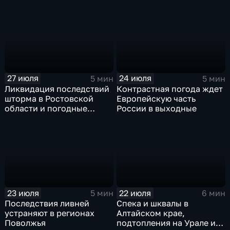
прогнозируют затяжные
ненастья
дожди
27 июля
24 июля
5 мин
5 мин
Ликвидация последствий
Контрастная погода ждет
шторма в Ростовской
Европейскую часть
области и погодные
России в выходные
качели в Центральной
России
23 июля
22 июля
5 мин
6 мин
Последствия ливней
Спека и шквалы в
устраняют в регионах
Алтайском крае,
Поволжья
подтопления на Урале и