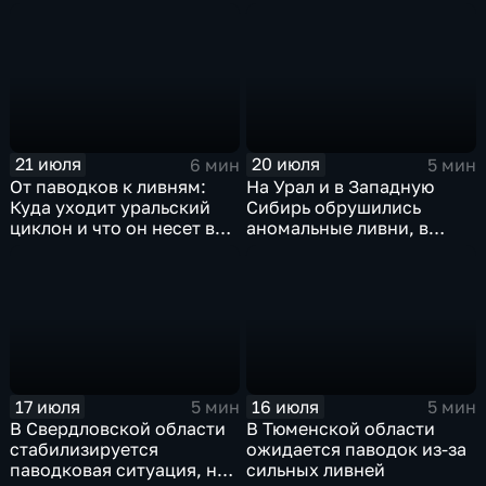
сентябрьская прохлада в
Петербурге
21 июля
20 июля
6 мин
5 мин
От паводков к ливням:
На Урал и в Западную
Куда уходит уральский
Сибирь обрушились
циклон и что он несет в
аномальные ливни, в
Москву
европейской части
России ожидается
потепление
17 июля
16 июля
5 мин
5 мин
В Свердловской области
В Тюменской области
стабилизируется
ожидается паводок из-за
паводковая ситуация, но
сильных ливней