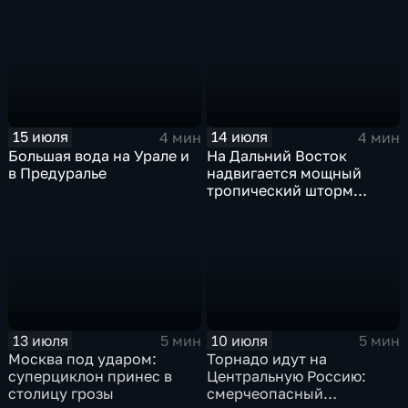
синоптики вновь
прогнозируют ливни
15 июля
14 июля
4 мин
4 мин
Большая вода на Урале и
На Дальний Восток
в Предуралье
надвигается мощный
тропический шторм
"Гави"
13 июля
10 июля
5 мин
5 мин
Москва под ударом:
Торнадо идут на
суперциклон принес в
Центральную Россию:
столицу грозы
смерчеопасный