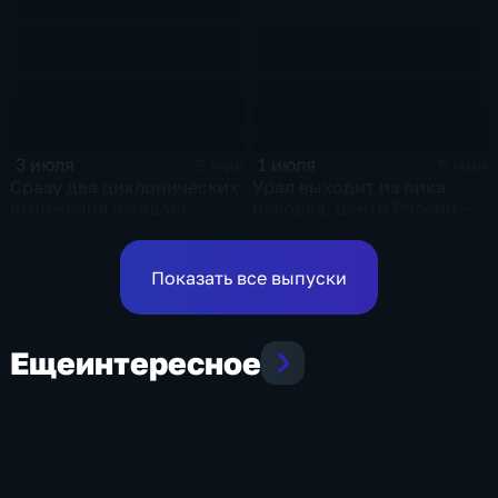
и ливни
1 июля
3 июля
5 мин
5 мин
Урал выходит из пика
Сразу два циклонических
паводка, центр России —
вторжения ожидает
на пике жары
Европейскую Россию в
оставшиеся дни недели
Показать все выпуски
Еще
интересное