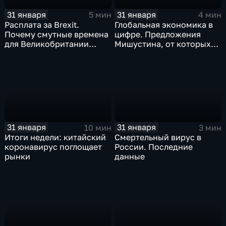
31 января
31 января
5 мин
4 мин
Расплата за Brexit.
Глобальная экономика в
Почему смутные времена
цифре. Предложения
для Великобритании
Мишустина, от которых
только начинаются
ЕАЭС не сможет
отказаться
31 января
31 января
10 мин
3 мин
Итоги недели: китайский
Смертельный вирус в
коронавирус поглощает
России. Последние
рынки
данные