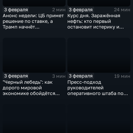
3 февраля
3 февраля
2 мин
24 мин
Анонс недели: ЦБ примет
Курс дня. Заражённая
решение по ставке, а
нефть: кто первый
Трамп начнёт
остановит истерику и
предвыборную гонку
почему ОПЕК лучше не
вмешиваться
3 февраля
3 февраля
3 мин
19 мин
"Черный лебедь": как
Пресс-подход
дорого мировой
руководителей
экономике обойдётся
оперативного штаба по
изоляция Поднебесной
борьбе с коронавирусом