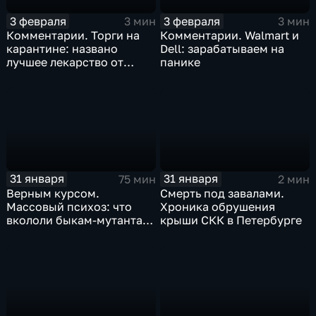
3 февраля
3 февраля
3 мин
3 мин
Комментарии. Торги на
Комментарии. Walmart и
карантине: названо
Dell: зарабатываем на
лучшее лекарство от
панике
коррекции
31 января
31 января
75 мин
2 мин
Верным курсом.
Смерть под завалами.
Массовый психоз: что
Хроника обрушения
вкололи быкам-мутантам,
крыши СКК в Петербурге
когда рухнет доллар и
почему месть Китая
станет страшнее вируса