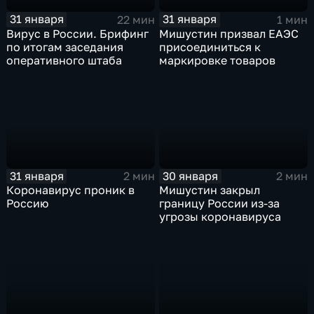
31 января
31 января
22 мин
1 мин
Вирус в России. Брифинг
Мишустин призвал ЕАЭС
по итогам заседания
присоединиться к
оперативного штаба
маркировке товаров
31 января
30 января
2 мин
2 мин
Коронавирус проник в
Мишустин закрыл
Россию
границу России из-за
угрозы коронавируса