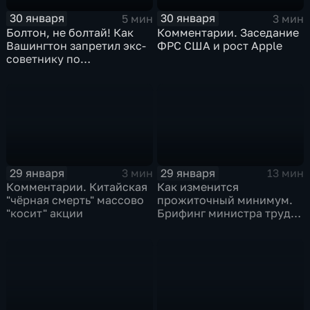
30 января
30 января
5 мин
3 мин
Болтон, не болтай! Как
Комментарии. Заседание
Вашингтон запретил экс-
ФРС США и рост Apple
советнику по
безопасности делиться
воспоминаниями
29 января
29 января
3 мин
13 мин
Комментарии. Китайская
Как изменится
"чёрная смерть" массово
прожиточный минимум.
"косит" акции
Брифинг министра труда
и соцзащиты Антона
Котякова