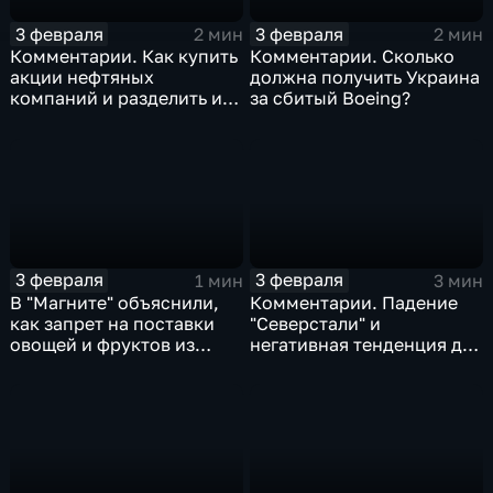
3 февраля
3 февраля
2 мин
2 мин
Комментарии. Как купить
Комментарии. Сколько
акции нефтяных
должна получить Украина
компаний и разделить их
за сбитый Boeing?
доход
3 февраля
3 февраля
1 мин
3 мин
В "Магните" объяснили,
Комментарии. Падение
как запрет на поставки
"Северстали" и
овощей и фруктов из
негативная тенденция для
Китая отразится на ценах
бизнеса Apple