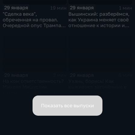
29 января
29 января
19 мин
1 мин
"Сделка века",
Вышинский: разберёмся,
обреченная на провал.
как Украина меняет своё
Очередной опус Трампа.
отношение к истории и
Жанр: политическая
почему
фантастика
29 января
29 января
2 мин
6 мин
На ком ответственность?
Ухань, борись! Как
Михаил Мишустин
выживают заточённые в
распределил обязанности
вирусном Китае?
вице-премьеров
Показать все выпуски