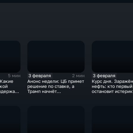
3 февраля
3 февраля
5 мин
2 мин
 Какие
Анонс недели: ЦБ примет
Курс дня. Заражё
ской
решение по ставке, а
нефть: кто первый
ыдержат
Трамп начнёт
остановит истерик
предвыборную гонку
почему ОПЕК лучш
вмешиваться