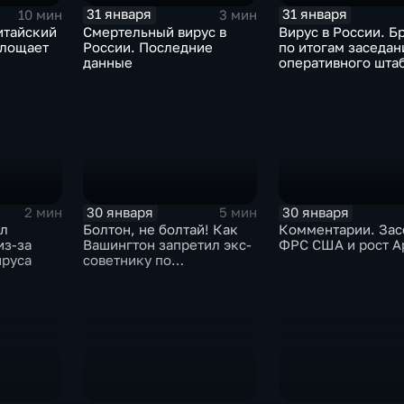
31 января
31 января
10 мин
3 мин
итайский
Смертельный вирус в
Вирус в России. Б
глощает
России. Последние
по итогам заседан
данные
оперативного шта
30 января
30 января
2 мин
5 мин
ыл
Болтон, не болтай! Как
Комментарии. Зас
из-за
Вашингтон запретил экс-
ФРС США и рост A
ируса
советнику по
безопасности делиться
воспоминаниями