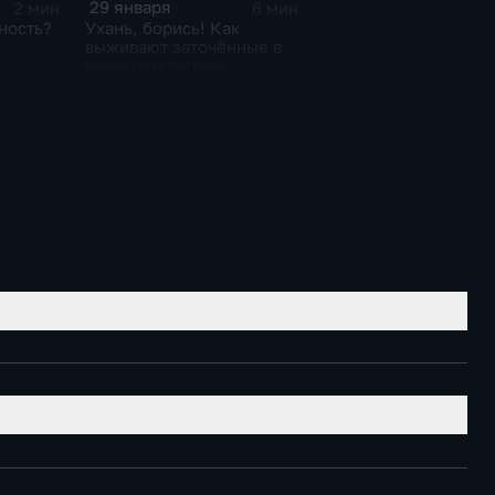
29 января
2 мин
6 мин
ность?
Ухань, борись! Как
выживают заточённые в
вирусном Китае?