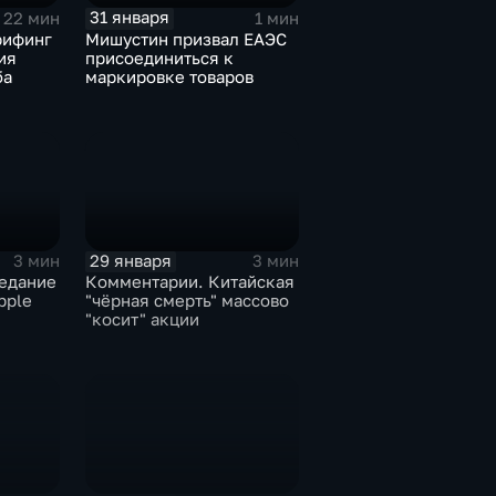
31 января
22 мин
1 мин
рифинг
Мишустин призвал ЕАЭС
ия
присоединиться к
ба
маркировке товаров
29 января
3 мин
3 мин
едание
Комментарии. Китайская
pple
"чёрная смерть" массово
"косит" акции