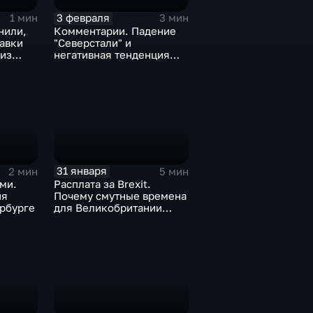
3 февраля
1 мин
3 мин
нили,
Комментарии. Падение
тавки
"Северстали" и
 из
негативная тенденция
а ценах
для бизнеса Apple
31 января
2 мин
5 мин
ми.
Расплата за Brexit.
ия
Почему смутные времена
рбурге
для Великобритании
только начинаются