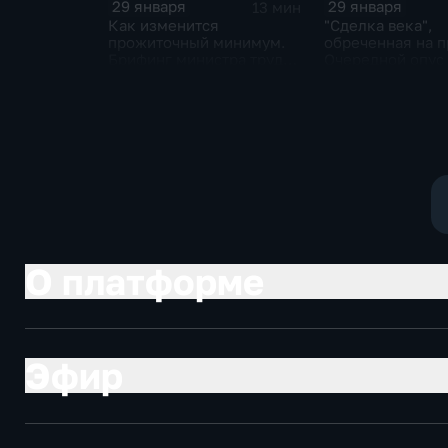
29 января
29 января
13 мин
Как изменится
"Сделка века",
прожиточный минимум.
обреченная на п
Брифинг министра труда
Очередной опус
и соцзащиты Антона
Жанр: политиче
Котякова
фантастика
О платформе
Эфир