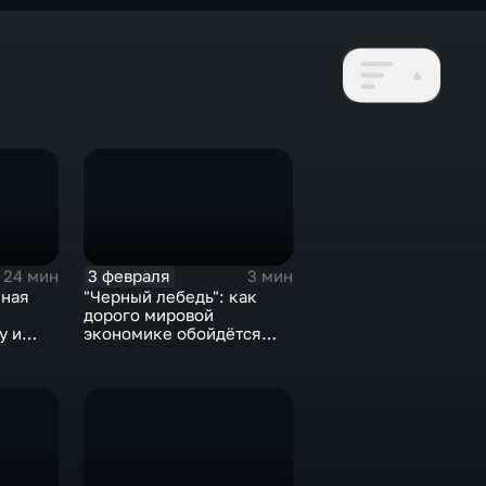
3 февраля
24 мин
3 мин
нная
"Черный лебедь": как
дорого мировой
у и
экономике обойдётся
е не
изоляция Поднебесной