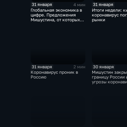
31 января
31 января
4 мин
Глобальная экономика в
Итоги недели: к
цифре. Предложения
коронавирус по
Мишустина, от которых
рынки
ЕАЭС не сможет
отказаться
31 января
30 января
2 мин
Коронавирус проник в
Мишустин закр
Россию
границу России 
угрозы коронав