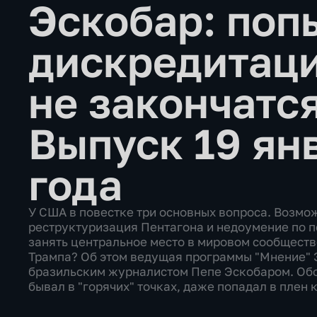
Эскобар: поп
дискредитац
не закончатс
Выпуск 19 ян
года
У США в повестке три основных вопроса. Возмож
реструктуризация Пентагона и недоумение по по
занять центральное место в мировом сообществ
Трампа? Об этом ведущая программы "Мнение" 
бразильским журналистом Пепе Эскобаром. Обо
бывал в "горячих" точках, даже попадал в плен 