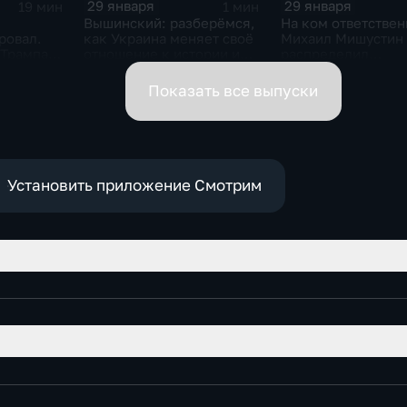
29 января
29 января
19 мин
1 мин
Вышинский: разберёмся,
На ком ответствен
ровал.
как Украина меняет своё
Михаил Мишустин
 Трампа.
отношение к истории и
распределил
ская
почему
обязанности вице-
премьеров
Показать все выпуски
Установить приложение Смотрим