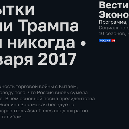
ытки
Вести
Эконо
ии Трампа
Программа
,
Социально-
10 сезонов,
я никогда
•
варя 2017
ность торговой войны с Китаем,
воду того, что Россия вновь сумела
е. В чем основной посыл президентства
Эвелина Закамская беседует с
зреватель Asia Times неоднократно
к талибам.