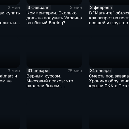
3 февраля
3 февраля
2 мин
2 мин
ак купить
Комментарии. Сколько
В "Магните" объяс
должна получить Украина
как запрет на пос
елить их
за сбитый Boeing?
овощей и фруктов
Китая отразится н
31 января
31 января
3 мин
75 мин
almart и
Верным курсом.
Смерть под завала
аем на
Массовый психоз: что
Хроника обрушен
вкололи быкам-
крыши СКК в Пете
мутантам, когда рухнет
доллар и почему месть
Китая станет страшнее
вируса