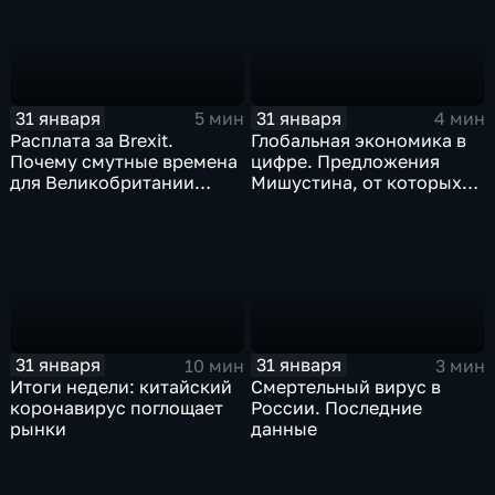
31 января
31 января
5 мин
4 мин
Расплата за Brexit.
Глобальная экономика в
Почему смутные времена
цифре. Предложения
для Великобритании
Мишустина, от которых
только начинаются
ЕАЭС не сможет
отказаться
31 января
31 января
10 мин
3 мин
Итоги недели: китайский
Смертельный вирус в
коронавирус поглощает
России. Последние
рынки
данные