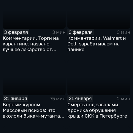
3 февраля
3 февраля
3 мин
3 мин
Комментарии. Торги на
Комментарии. Walmart и
карантине: названо
Dell: зарабатываем на
лучшее лекарство от
панике
коррекции
31 января
31 января
75 мин
2 мин
Верным курсом.
Смерть под завалами.
Массовый психоз: что
Хроника обрушения
вкололи быкам-мутантам,
крыши СКК в Петербурге
когда рухнет доллар и
почему месть Китая
станет страшнее вируса