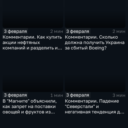
3 февраля
3 февраля
2 мин
2 мин
Комментарии. Как купить
Комментарии. Сколько
акции нефтяных
должна получить Украина
компаний и разделить их
за сбитый Boeing?
доход
3 февраля
3 февраля
1 мин
3 мин
В "Магните" объяснили,
Комментарии. Падение
как запрет на поставки
"Северстали" и
овощей и фруктов из
негативная тенденция для
Китая отразится на ценах
бизнеса Apple