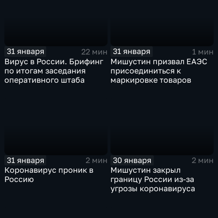
31 января
31 января
22 мин
1 мин
Вирус в России. Брифинг
Мишустин призвал ЕАЭС
по итогам заседания
присоединиться к
оперативного штаба
маркировке товаров
31 января
30 января
2 мин
2 мин
Коронавирус проник в
Мишустин закрыл
Россию
границу России из-за
угрозы коронавируса