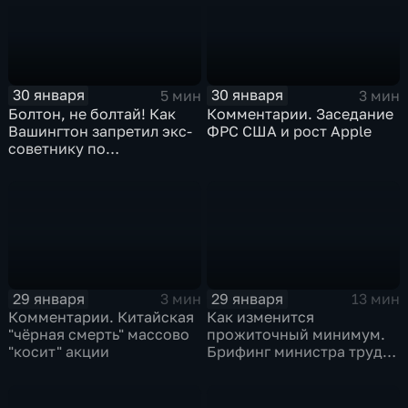
30 января
30 января
5 мин
3 мин
Болтон, не болтай! Как
Комментарии. Заседание
Вашингтон запретил экс-
ФРС США и рост Apple
советнику по
безопасности делиться
воспоминаниями
29 января
29 января
3 мин
13 мин
Комментарии. Китайская
Как изменится
"чёрная смерть" массово
прожиточный минимум.
"косит" акции
Брифинг министра труда
и соцзащиты Антона
Котякова