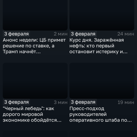
3 февраля
3 февраля
2 мин
24 мин
Анонс недели: ЦБ примет
Курс дня. Заражённая
решение по ставке, а
нефть: кто первый
Трамп начнёт
остановит истерику и
предвыборную гонку
почему ОПЕК лучше не
вмешиваться
3 февраля
3 февраля
3 мин
19 мин
"Черный лебедь": как
Пресс-подход
дорого мировой
руководителей
экономике обойдётся
оперативного штаба по
изоляция Поднебесной
борьбе с коронавирусом