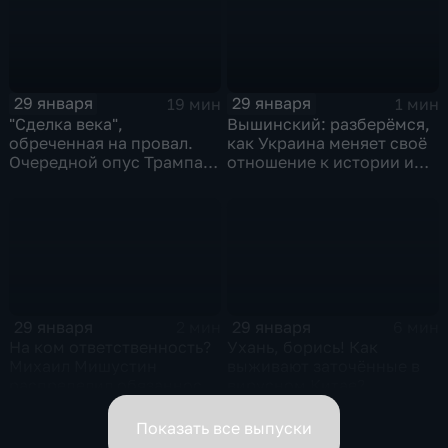
29 января
29 января
19 мин
1 мин
"Сделка века",
Вышинский: разберёмся,
обреченная на провал.
как Украина меняет своё
Очередной опус Трампа.
отношение к истории и
Жанр: политическая
почему
фантастика
29 января
29 января
2 мин
6 мин
На ком ответственность?
Ухань, борись! Как
Михаил Мишустин
выживают заточённые в
распределил обязанности
вирусном Китае?
вице-премьеров
Показать все выпуски