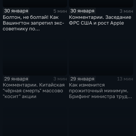
30 января
30 января
5 мин
3 мин
Болтон, не болтай! Как
Комментарии. Заседание
Вашингтон запретил экс-
ФРС США и рост Apple
советнику по
безопасности делиться
воспоминаниями
29 января
29 января
3 мин
13 мин
Комментарии. Китайская
Как изменится
"чёрная смерть" массово
прожиточный минимум.
"косит" акции
Брифинг министра труда
и соцзащиты Антона
Котякова