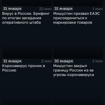
31 января
31 января
22 мин
1 мин
Вирус в России. Брифинг
Мишустин призвал ЕАЭС
по итогам заседания
присоединиться к
оперативного штаба
маркировке товаров
31 января
30 января
2 мин
2 мин
Коронавирус проник в
Мишустин закрыл
Россию
границу России из-за
угрозы коронавируса