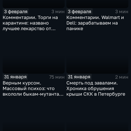
3 февраля
3 февраля
3 мин
3 мин
Комментарии. Торги на
Комментарии. Walmart и
карантине: названо
Dell: зарабатываем на
лучшее лекарство от
панике
коррекции
31 января
31 января
75 мин
2 мин
Верным курсом.
Смерть под завалами.
Массовый психоз: что
Хроника обрушения
вкололи быкам-мутантам,
крыши СКК в Петербурге
когда рухнет доллар и
почему месть Китая
станет страшнее вируса