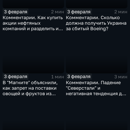
3 февраля
3 февраля
2 мин
2 мин
Комментарии. Как купить
Комментарии. Сколько
акции нефтяных
должна получить Украина
компаний и разделить их
за сбитый Boeing?
доход
3 февраля
3 февраля
1 мин
3 мин
В "Магните" объяснили,
Комментарии. Падение
как запрет на поставки
"Северстали" и
овощей и фруктов из
негативная тенденция для
Китая отразится на ценах
бизнеса Apple