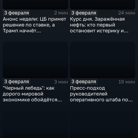
3 февраля
3 февраля
2 мин
24 мин
Анонс недели: ЦБ примет
Курс дня. Заражённая
решение по ставке, а
нефть: кто первый
Трамп начнёт
остановит истерику и
предвыборную гонку
почему ОПЕК лучше не
вмешиваться
3 февраля
3 февраля
3 мин
19 мин
"Черный лебедь": как
Пресс-подход
дорого мировой
руководителей
экономике обойдётся
оперативного штаба по
изоляция Поднебесной
борьбе с коронавирусом