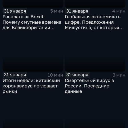
31 января
31 января
5 мин
4 мин
Расплата за Brexit.
Глобальная экономика в
Почему смутные времена
цифре. Предложения
для Великобритании
Мишустина, от которых
только начинаются
ЕАЭС не сможет
отказаться
31 января
31 января
10 мин
3 мин
Итоги недели: китайский
Смертельный вирус в
коронавирус поглощает
России. Последние
рынки
данные