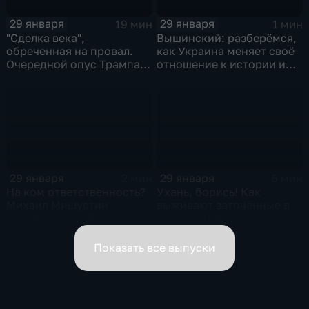
29 января
29 января
19 мин
1 мин
"Сделка века",
Вышинский: разберёмся,
обреченная на провал.
как Украина меняет своё
Очередной опус Трампа.
отношение к истории и
Жанр: политическая
почему
фантастика
29 января
29 января
2 мин
6 мин
На ком ответственность?
Ухань, борись! Как
Михаил Мишустин
выживают заточённые в
распределил обязанности
вирусном Китае?
вице-премьеров
Показать все выпуски