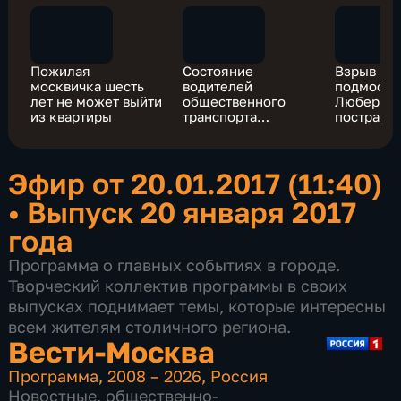
Пожилая
Состояние
Взрыв газ
москвичка шесть
водителей
подмоско
лет не может выйти
общественного
Люберцах
из квартиры
транспорта
пострада
проконтролирует
электроника
Эфир от 20.01.2017 (11:40)
•
Выпуск 20 января 2017
года
Программа о главных событиях в городе.
Творческий коллектив программы в своих
выпусках поднимает темы, которые интересны
всем жителям столичного региона.
Вести-Москва
Программа
,
2008 – 2026
,
Россия
Новостные
,
общественно-