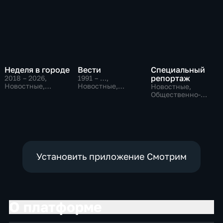
Неделя в городе
Вести
Специальный
репортаж
2018 – 2026
,
1991 – …
,
Новостные,
Новостные,
Новостные,
Общество,
Общественно-
Общественно-
общественно-
политические,
политические,
политические
социально-
социально-
экономические
экономические
Установить приложение Смотрим
О платформе