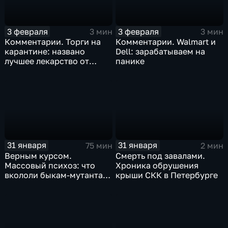
3 февраля
3 февраля
3 мин
3 мин
Комментарии. Торги на
Комментарии. Walmart и
карантине: названо
Dell: зарабатываем на
лучшее лекарство от
панике
коррекции
31 января
31 января
75 мин
2 мин
Верным курсом.
Смерть под завалами.
Массовый психоз: что
Хроника обрушения
вкололи быкам-мутантам,
крыши СКК в Петербурге
когда рухнет доллар и
почему месть Китая
станет страшнее вируса