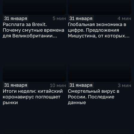
31 января
31 января
5 мин
4 мин
Расплата за Brexit.
Глобальная экономика в
Почему смутные времена
цифре. Предложения
для Великобритании
Мишустина, от которых
только начинаются
ЕАЭС не сможет
отказаться
31 января
31 января
10 мин
3 мин
Итоги недели: китайский
Смертельный вирус в
коронавирус поглощает
России. Последние
рынки
данные