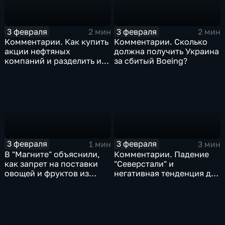
3 февраля
3 февраля
2 мин
2 мин
Комментарии. Как купить
Комментарии. Сколько
акции нефтяных
должна получить Украина
компаний и разделить их
за сбитый Boeing?
доход
3 февраля
3 февраля
1 мин
3 мин
В "Магните" объяснили,
Комментарии. Падение
как запрет на поставки
"Северстали" и
овощей и фруктов из
негативная тенденция для
Китая отразится на ценах
бизнеса Apple