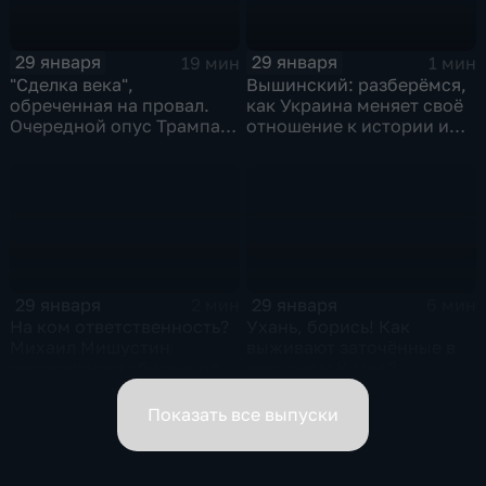
29 января
29 января
19 мин
1 мин
"Сделка века",
Вышинский: разберёмся,
обреченная на провал.
как Украина меняет своё
Очередной опус Трампа.
отношение к истории и
Жанр: политическая
почему
фантастика
29 января
29 января
2 мин
6 мин
На ком ответственность?
Ухань, борись! Как
Михаил Мишустин
выживают заточённые в
распределил обязанности
вирусном Китае?
вице-премьеров
Показать все выпуски