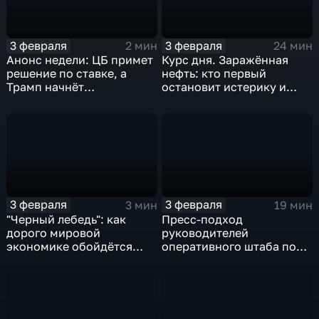
3 февраля
3 февраля
2 мин
24 мин
Анонс недели: ЦБ примет
Курс дня. Заражённая
решение по ставке, а
нефть: кто первый
Трамп начнёт
остановит истерику и
предвыборную гонку
почему ОПЕК лучше не
вмешиваться
3 февраля
3 февраля
3 мин
19 мин
"Черный лебедь": как
Пресс-подход
дорого мировой
руководителей
экономике обойдётся
оперативного штаба по
изоляция Поднебесной
борьбе с коронавирусом