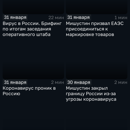
31 января
31 января
22 мин
1 мин
Вирус в России. Брифинг
Мишустин призвал ЕАЭС
по итогам заседания
присоединиться к
оперативного штаба
маркировке товаров
31 января
30 января
2 мин
2 мин
Коронавирус проник в
Мишустин закрыл
Россию
границу России из-за
угрозы коронавируса