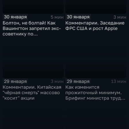
30 января
30 января
5 мин
3 мин
Болтон, не болтай! Как
Комментарии. Заседание
Вашингтон запретил экс-
ФРС США и рост Apple
советнику по
безопасности делиться
воспоминаниями
29 января
29 января
3 мин
13 мин
Комментарии. Китайская
Как изменится
"чёрная смерть" массово
прожиточный минимум.
"косит" акции
Брифинг министра труда
и соцзащиты Антона
Котякова