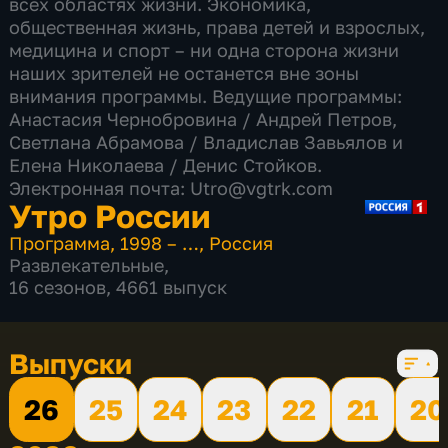
всех областях жизни. Экономика,
общественная жизнь, права детей и взрослых,
медицина и спорт – ни одна сторона жизни
наших зрителей не останется вне зоны
внимания программы. Ведущие программы:
Анастасия Чернобровина / Андрей Петров,
Светлана Абрамова​ / Владислав Завьялов и
Елена Николаева / Денис Стойков.
Электронная почта: Utro@vgtrk.com
Утро России
Программа
,
1998 – …
,
Россия
Развлекательные
,
16 сезонов, 4661 выпуск
Выпуски
26
25
24
23
22
21
20